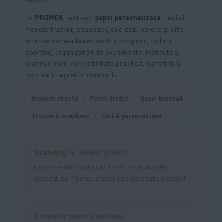
vedere.
La
PROMER
, realizăm
șepci personalizate
, căciuli,
modele trucker, snapback, dad cap, berete și alte
articole de headwear pentru companii, cluburi
sportive, organizatori de evenimente, instituții și
branduri care vor vizibilitate practică, purtabilă și
ușor de integrat în campanii.
Broderie directă
Patch brodat
Șepci baseball
Trucker & snapback
Căciuli personalizate
Branding la nivelul privirii
logo-ul este poziționat într-o zonă vizibilă
natural, pe frunte, lateral sau pe spatele șepcii.
Potrivite pentru exterior