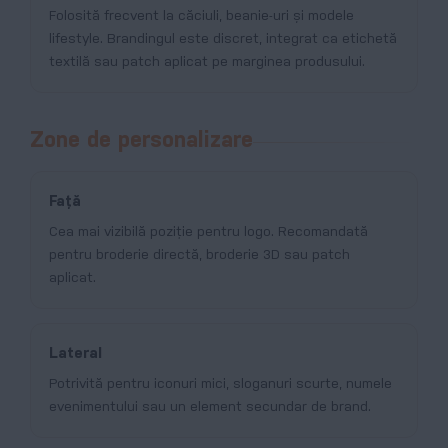
Folosită frecvent la căciuli, beanie-uri și modele
lifestyle. Brandingul este discret, integrat ca etichetă
textilă sau patch aplicat pe marginea produsului.
Zone de personalizare
Față
Cea mai vizibilă poziție pentru logo. Recomandată
pentru broderie directă, broderie 3D sau patch
aplicat.
Lateral
Potrivită pentru iconuri mici, sloganuri scurte, numele
evenimentului sau un element secundar de brand.