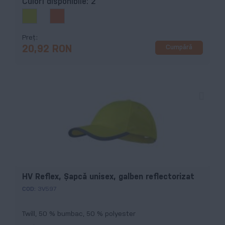
Culori disponibile:
2
Preț
Cumpără
20,92 RON
HV Reflex, Şapcă unisex, galben reflectorizat
COD:
3V597
Twill, 50 % bumbac, 50 % polyester