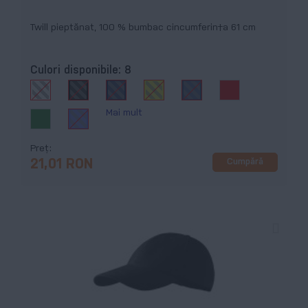
Twill pieptănat, 100 % bumbac cincumferin†a 61 cm
Culori disponibile:
8
Mai mult
Preț
Cumpără
21,01 RON