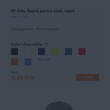
6P Kids, Şapcă pentru copii, negru
COD:
30301
Twill pieptănat, 100 % bumbac
Culori disponibile:
11
Mai mult
Preț
Cumpără
15,99 RON