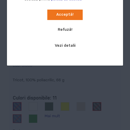
Acceptă!
Refuză!
Vezi detalii
Beanie, Căciulă unisex, alb
COD:
31500
Tricot, 100% poliacrilic, 66 g
Culori disponibile:
11
Mai mult