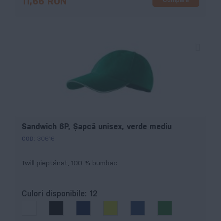
Cumpără
11,66 RON
Sandwich 6P, Şapcă unisex, verde mediu
COD:
30616
Twill pieptănat, 100 % bumbac
Culori disponibile:
12