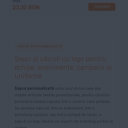
Preț
Cumpără
23,10 RON
ȘEPCI PERSONALIZATE
Șepci și căciuli cu logo pentru
echipe, evenimente, campanii și
uniforme
Șapca personalizată
este unul dintre cele mai
vizibile articole textile promoționale, pentru că este
purtată la nivelul capului, într-o zonă în care privirea
se oprește natural. Într-un eveniment, într-o
activitate outdoor sau într-o echipă de teren, o
șapcă cu logo devine un suport de branding purtat la