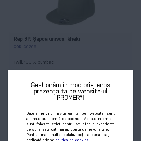
Rap 6P, Şapcă unisex, khaki
COD:
30209
Twill, 100 % bumbac
Culori disponibile:
7
Gestionăm în mod prietenos
prezența ta pe website-ul
PROMER®!
Datele privind navigarea ta pe website sunt
Preț
adunate sub formă de cookies. Aceste informații
Cumpără
17,93 RON
sunt folosite strict pentru a-ți oferi o experiență
personalizată cât mai apropiată de nevoile tale.
Pentru mai multe detalii, poți accesa pagina
dedicată privind
politica de cookies