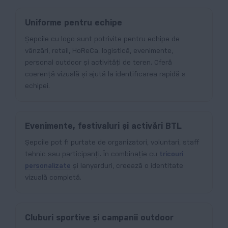
Uniforme pentru echipe
Șepcile cu logo sunt potrivite pentru echipe de
vânzări, retail, HoReCa, logistică, evenimente,
personal outdoor și activități de teren. Oferă
coerență vizuală și ajută la identificarea rapidă a
echipei.
Evenimente, festivaluri și activări BTL
Șepcile pot fi purtate de organizatori, voluntari, staff
tehnic sau participanți. În combinație cu
tricouri
personalizate
și lanyarduri, creează o identitate
vizuală completă.
Cluburi sportive și campanii outdoor