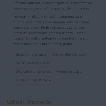
activități outdoor, în echipe sportive, în uniforme de
lucru sau ca parte dintr-un pachet de onboarding.
La PROMER, alegem metoda de personalizare în
funcție de modelul șepcii, material, complexitatea
logo-ului și buget. Pentru un aspect corporate
premium, recomandăm broderia directă. Pentru
campanii creative, putem folosi patch-uri, transfer
termic sau alte soluții adaptate graficii.
Broderie profesională
Modele multiple de șepci
Șepci și căciuli de sezon
Asistență grafică inclusă
Prețuri degresive
Livrare în toată România
Utilizări frecvente