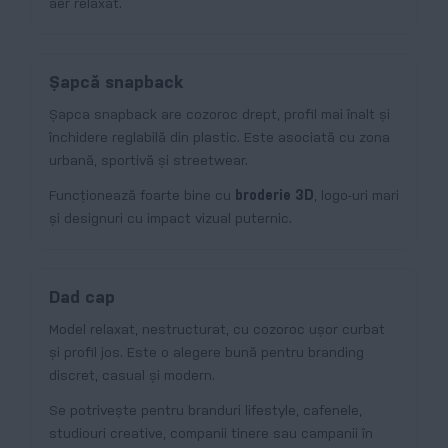
aer relaxat.
Șapcă snapback
Șapca snapback are cozoroc drept, profil mai înalt și
închidere reglabilă din plastic. Este asociată cu zona
urbană, sportivă și streetwear.
Funcționează foarte bine cu
broderie 3D
, logo-uri mari
și designuri cu impact vizual puternic.
Dad cap
Model relaxat, nestructurat, cu cozoroc ușor curbat
și profil jos. Este o alegere bună pentru branding
discret, casual și modern.
Se potrivește pentru branduri lifestyle, cafenele,
studiouri creative, companii tinere sau campanii în