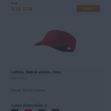
Preț
Cumpără
9,35 RON
Latino, Şapcă unisex, roşu
COD:
32407
Pânză, 100 % bumbac
Culori disponibile:
4