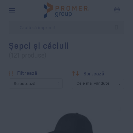
Coșul m
Șepci și căciuli
(121 produse)
Descendentă
Filtrează
Sortează
Selectează