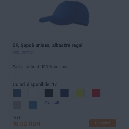
5P, Şapcă unisex, albastru regal
COD:
30705
Twill pieptănat, 100 % bumbac
Culori disponibile:
17
Mai mult
Preț
Cumpără
16,02 RON