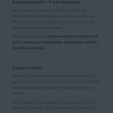
Șapcă baseball – 5 sau 6 panouri
Cel mai popular model de șapcă promoțională.
Disponibilă cu 5 sau 6 panouri, cozoroc curbat sau
drept și sisteme de închidere ajustabile: cataramă
metalică, velcro sau snapback.
Este potrivită pentru
echipe corporate, uniforme de
lucru, campanii promoționale, evenimente outdoor
și activări de brand
.
Șapcă trucker
Modelul cu partea din spate din plasă, ideal pentru
vară și pentru activități în aer liber. Panourile frontale
oferă o suprafață bună pentru broderie, patch sau
transfer.
Stilul trucker este apreciat în zone precum outdoor,
lifestyle, craft beer, sport, festivaluri și campanii cu