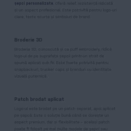
șepci personalizate
. Oferă relief, rezistență ridicată
și un aspect profesional. Este potrivită pentru logo-uri
clare, texte scurte și simboluri de brand.
Broderie 3D
Broderia 3D, cunoscută și ca puff embroidery, ridică
logo-ul de pe suprafața șepcii printr-un strat de
spumă aplicat sub fir. Este foarte potrivită pentru
snapback-uri, trucker caps și branduri cu identitate
vizuală puternică.
Patch brodat aplicat
Logo-ul este brodat pe un patch separat, apoi aplicat
pe șapcă. Este o soluție bună când se dorește un
aspect premium, dar și flexibilitate – același patch
poate fi folosit pe mai multe modele de șepci sau