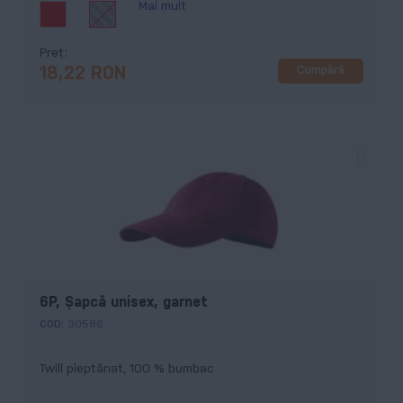
Mai mult
Preț
Cumpără
18,22 RON
6P, Şapcă unisex, garnet
COD:
30586
Twill pieptănat, 100 % bumbac