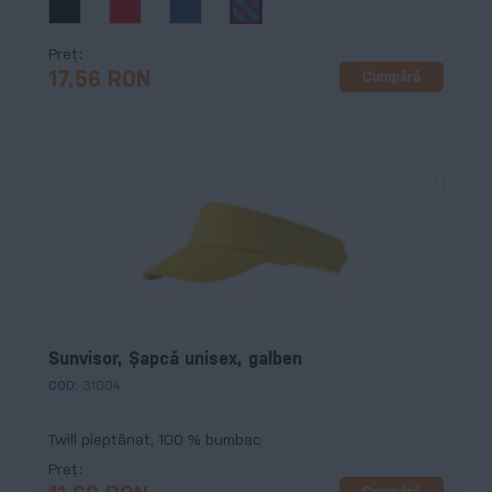
Preț
Cumpără
17,56 RON
Sunvisor, Şapcă unisex, galben
COD:
31004
Twill pieptănat, 100 % bumbac
Preț