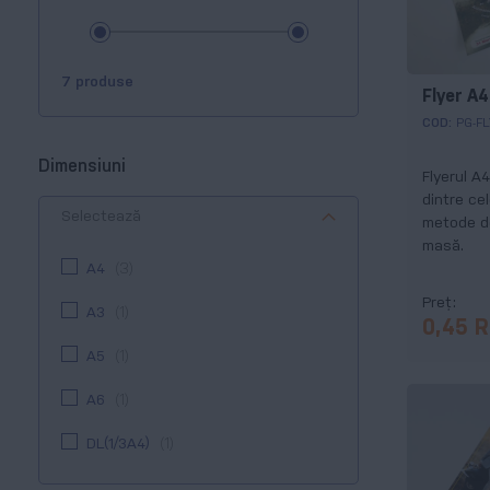
7 produse
Flyer A4
COD:
PG-FL
Dimensiuni
Flyerul A4
dintre cel
Selectează
metode d
masă.
A4
3
Preț
A3
1
0,45 
A5
1
A6
1
DL(1/3A4)
1