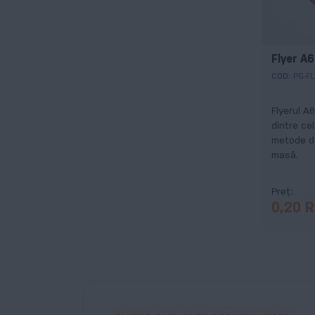
Flyer A6
COD:
PG-FL
Flyerul A6
dintre cel
metode d
masă.
Preț
0,20 