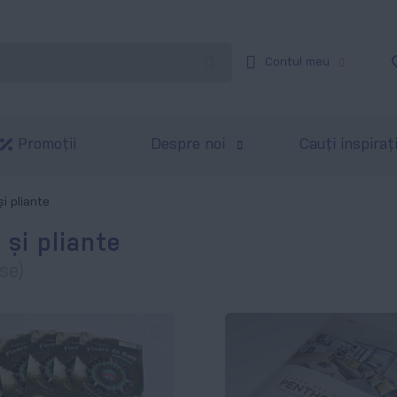
Contul meu
Promoții
Despre noi
Cauți inspiraț
și pliante
 și pliante
se)