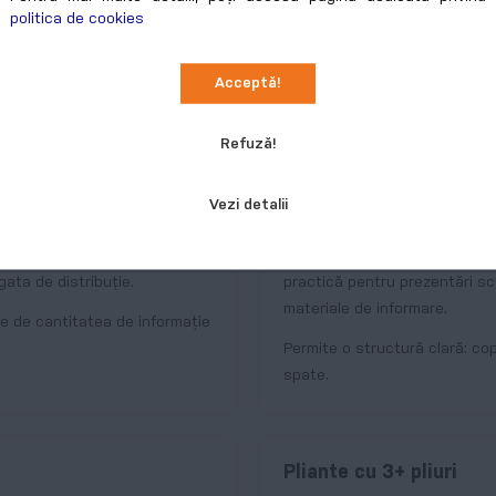
politica de cookies
disponibile
Acceptă!
le de pliere utilizate în comunicarea prin print. Poți alege varianta
Refuză!
Vezi detalii
Pliante cu 1 pliu
il. Un
flyer personalizat
este
O coală pliată la jumătate, ca
gata de distribuție.
practică pentru prezentări s
materiale de informare.
ie de cantitatea de informație
Permite o structură clară: cop
spate.
Pliante cu 3+ pliuri