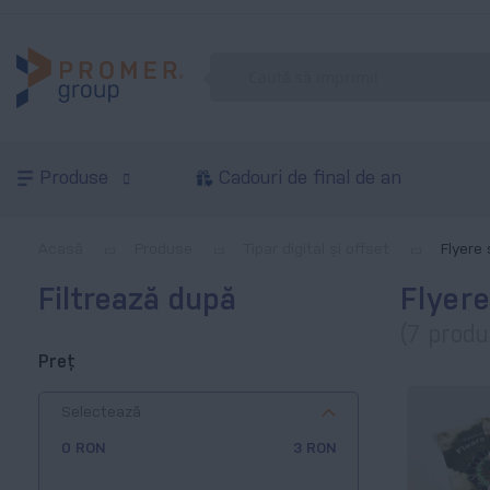
Produse
Cadouri de final de an
Acasă
Produse
Tipar digital și offset
Flyere 
Filtrează după
Flyere
(7 produ
Preț
Selectează
0 RON
3 RON