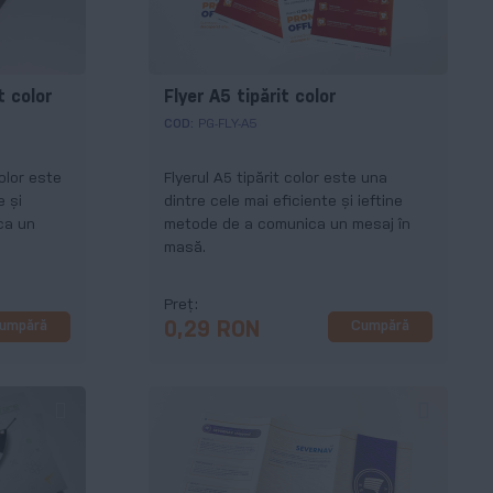
t color
Flyer A5 tipărit color
COD:
PG-FLY-A5
olor este
Flyerul A5 tipărit color este una
e și
dintre cele mai eficiente și ieftine
ca un
metode de a comunica un mesaj în
masă.
Preț
umpără
Cumpără
0,29 RON