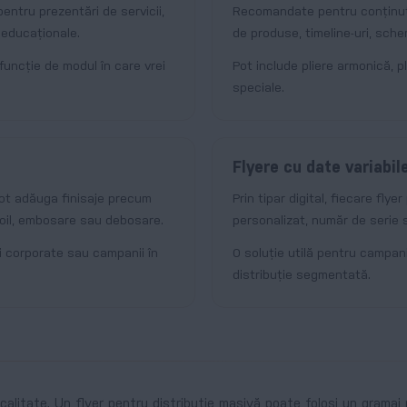
entru prezentări de servicii,
Recomandate pentru conținut ma
 educaționale.
de produse, timeline-uri, sch
n funcție de modul în care vrei
Pot include pliere armonică, pl
speciale.
Flyere cu date variabil
pot adăuga finisaje precum
Prin tipar digital, fiecare fly
 foil, embosare sau debosare.
personalizat, număr de serie s
ări corporate sau campanii în
O soluție utilă pentru campanii
distribuție segmentată.
calitate. Un flyer pentru distribuție masivă poate folosi un gramaj 