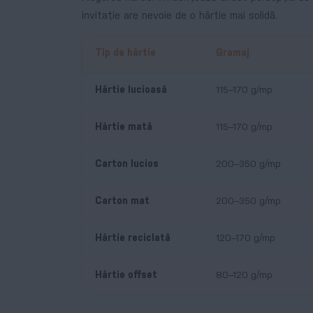
invitație are nevoie de o hârtie mai solidă.
Tip de hârtie
Gramaj
Hârtie lucioasă
115–170 g/mp
Hârtie mată
115–170 g/mp
Carton lucios
200–350 g/mp
Carton mat
200–350 g/mp
Hârtie reciclată
120–170 g/mp
Hârtie offset
80–120 g/mp