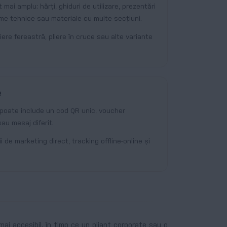
i amplu: hărți, ghiduri de utilizare, prezentări
eme tehnice sau materiale cu multe secțiuni.
iere fereastră, pliere în cruce sau alte variante
e
er poate include un cod QR unic, voucher
au mesaj diferit.
 de marketing direct, tracking offline-online și
mai accesibil, în timp ce un pliant corporate sau o