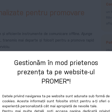
Co
onalizate pentru promovare
un 
fil
afi
le și eficiente instrumente de comunicare offline. Ajunge
at, transmis mai departe și folosit pentru a promova rapid
Pot
viciu.
ide
sho
te
și
pliante personalizate
pentru companii, agenții de
Gestionăm în mod prietenos
B2B
tuții și ONG-uri – de la flyere A6 sau A5 pentru
te fețe pentru prezentări, showroom-uri și târguri.
prezența ta pe website-ul
PROMER®!
Fle
i multe pliuri
Tipar digital și offset
Finisaje speciale
poa
var
Datele privind navigarea ta pe website sunt adunate sub formă de
per
cookies. Aceste informații sunt folosite strict pentru a-ți oferi o
experiență personalizată cât mai apropiată de nevoile tale.
Pentru mai multe detalii, poți accesa pagina dedicată privind