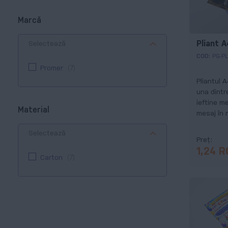
Marcă
Pliant A
Selectează
COD:
PG-PL
Promer
7
Pliantul 
una dintr
ieftine m
Material
mesaj în 
Selectează
Preț
1,24 
Carton
7