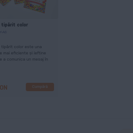
 tipărit color
Y-A6
 tipărit color este una
e mai eficiente și ieftine
e a comunica un mesaj în
Cumpără
RON