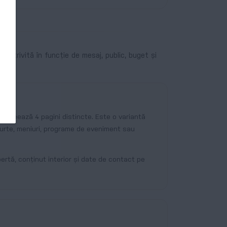
 potrivită în funcție de mesaj, public, buget și
re creează 4 pagini distincte. Este o variantă
curte, meniuri, programe de eveniment sau
ertă, conținut interior și date de contact pe