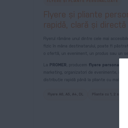
FLYERE ȘI PLIANTE PERSONALIZATE
Flyere și pliante pers
rapidă, clară și directă
Flyerul rămâne unul dintre cele mai accesibi
fizic în mâna destinatarului, poate fi păstr
o ofertă, un eveniment, un produs sau un ser
La
PROMER
, producem
flyere personaliza
marketing, organizatori de evenimente, insti
distribuție rapidă până la pliante cu mai mul
Flyere A6, A5, A4, DL
Pliante cu 1, 2 sau ma