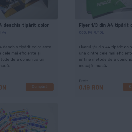
4 deschis tipărit color
Flyer 1/3 din A4 tipărit 
I-A4
COD:
PG-FLY-DL
A4 deschis tipărit color este
Flyerul 1/3 din A4 tipărit col
e cele mai eficiente și
una dintre cele mai eficient
etode de a comunica un
ieftine metode de a comuni
masă.
mesaj în masă.
Preț
Cumpără
C
RON
0,19 RON