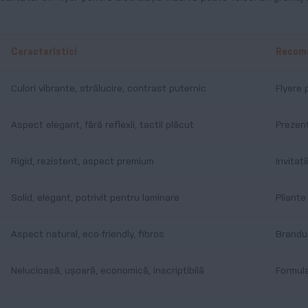
Caracteristici
Recoma
Culori vibrante, strălucire, contrast puternic
Flyere 
Aspect elegant, fără reflexii, tactil plăcut
Prezent
Rigid, rezistent, aspect premium
Invitaț
Solid, elegant, potrivit pentru laminare
Pliante
Aspect natural, eco-friendly, fibros
Brandur
Nelucioasă, ușoară, economică, inscriptibilă
Formula