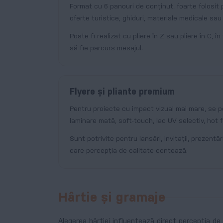
Format cu 6 panouri de conținut, foarte folosit p
oferte turistice, ghiduri, materiale medicale sau
Poate fi realizat cu pliere în Z sau pliere în C, î
să fie parcurs mesajul.
Flyere și pliante premium
Pentru proiecte cu impact vizual mai mare, se 
laminare mată, soft-touch, lac UV selectiv, hot
Sunt potrivite pentru lansări, invitații, prezent
care percepția de calitate contează.
Hârtie și gramaje
Alegerea hârtiei influențează direct percepția de 