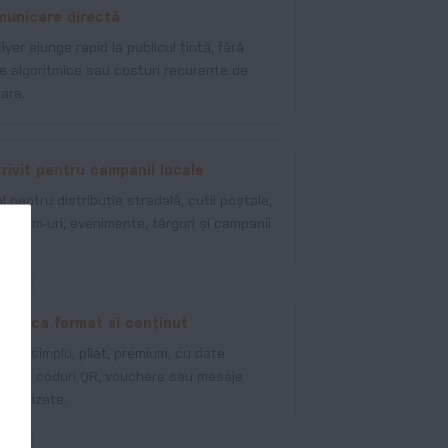
municare directă
flyer ajunge rapid la publicul țintă, fără
tre algoritmice sau costuri recurente de
șare.
rivit pentru campanii locale
al pentru distribuție stradală, cutii poștale,
wroom-uri, evenimente, târguri și campanii
.
xibil ca format și conținut
te fi simplu, pliat, premium, cu date
iabile, coduri QR, vouchere sau mesaje
sonalizate.