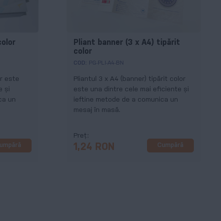
color
Pliant banner (3 x A4) tipărit
color
COD:
PG-PLI-A4-BN
or este
Pliantul 3 x A4 (banner) tipărit color
e și
este una dintre cele mai eficiente și
ca un
ieftine metode de a comunica un
mesaj în masă.
Preț
umpără
Cumpără
1,24 RON