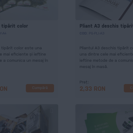
 tipărit color
Pliant A3 deschis tipări
Y-A4
COD:
PG-PLI-A3
 tipărit color este una
Pliantul A3 deschis tipărit c
e mai eficiente și ieftine
una dintre cele mai eficient
e a comunica un mesaj în
ieftine metode de a comuni
mesaj în masă.
Preț
Cumpără
C
RON
2,33 RON