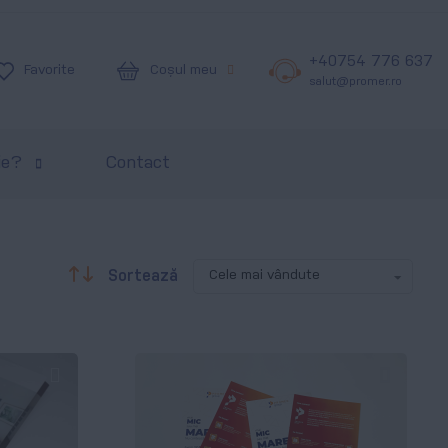
+40754 776 637
Coșul meu
Favorite
salut@promer.ro
ie?
Contact
Descendentă
Sortează