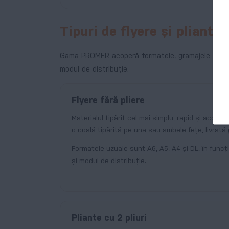
Tipuri de flyere și pliante 
Gama PROMER acoperă formatele, gramajele și tipuri
modul de distribuție.
Flyere fără pliere
Materialul tipărit cel mai simplu, rapid și accesib
o coală tipărită pe una sau ambele fețe, livrată 
Formatele uzuale sunt A6, A5, A4 și DL, în funcț
și modul de distribuție.
Pliante cu 2 pliuri