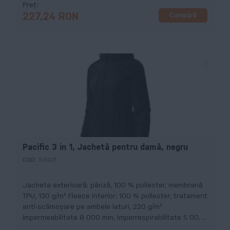
Preț
Cumpără
227,24 RON
Pacific 3 in 1, Jachetă pentru damă, negru
COD:
53401
Jacheta exterioară: pânză, 100 % poliester, membrană
TPU, 130 g/m² Fleece interior: 100 % poliester, tratament
anti-scămoșare pe ambele laturi, 220 g/m²
impermeabilitate 8 000 mm, imperrespirabilitate 5 000
g vapori/m²/24h