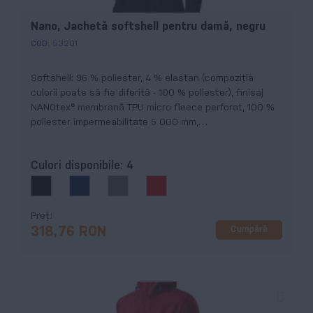
Nano, Jachetă softshell pentru damă, negru
COD:
53201
Softshell: 96 % poliester, 4 % elastan (compoziţia
culorii poate să fie diferită - 100 % poliester), finisaj
NANOtex® membrană TPU micro fleece perforat, 100 %
poliester impermeabilitate 5 000 mm,
imperrespirabilitate 600 g/m²/24 h
Culori disponibile:
4
Preț
Cumpără
318,76 RON