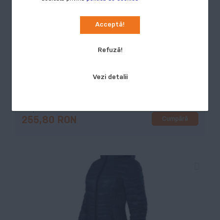
COD:
55201
Acceptă!
Pânză, microfibră - 100 % poliamidă vată de umplutură:
100 % poliester
Refuză!
Culori disponibile:
5
Vezi detalii
Preț
Cumpără
255,80 RON