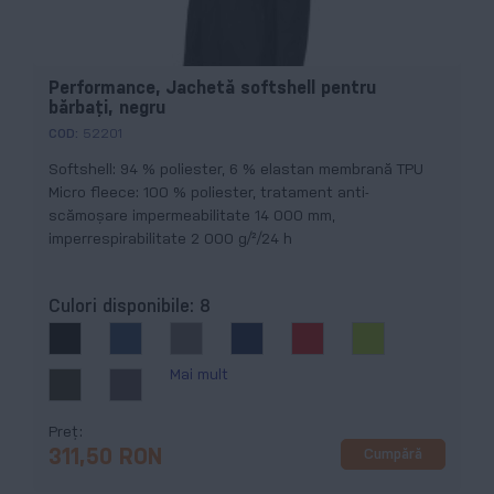
Performance, Jachetă softshell pentru
bărbaţi, negru
COD:
52201
Softshell: 94 % poliester, 6 % elastan membrană TPU
Micro fleece: 100 % poliester, tratament anti-
scămoșare impermeabilitate 14 000 mm,
imperrespirabilitate 2 000 g/²/24 h
Culori disponibile:
8
Mai mult
Preț
Cumpără
311,50 RON