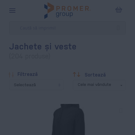
Coșul m
Jachete și veste
(204 produse)
Descendentă
Filtrează
Sortează
Selectează