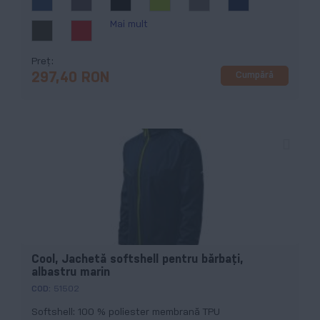
Mai mult
Preț
Cumpără
297,40 RON
Cool, Jachetă softshell pentru bărbaţi,
albastru marin
COD:
51502
Softshell: 100 % poliester membrană TPU