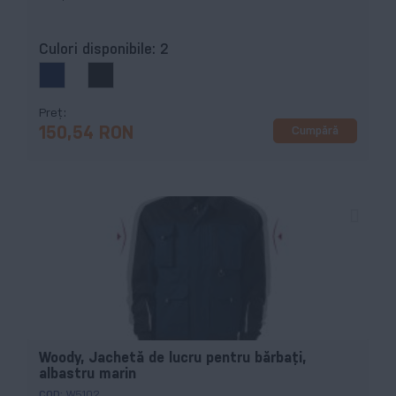
Culori disponibile:
2
Preț
Cumpără
150,54 RON
Woody, Jachetă de lucru pentru bărbaţi,
albastru marin
COD:
W5102