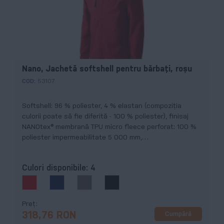
Nano, Jachetă softshell pentru bărbaţi, roşu
COD:
53107
Softshell: 96 % poliester, 4 % elastan (compoziţia
culorii poate să fie diferită - 100 % poliester), finisaj
NANOtex® membrană TPU micro fleece perforat: 100 %
poliester impermeabilitate 5 000 mm,
imperrespirabilitate 600 g/m²/24 h
Culori disponibile:
4
Preț
Cumpără
318,76 RON