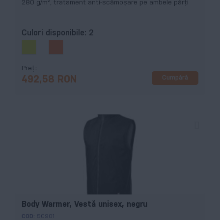
280 g/m², tratament anti-scămoșare pe ambele părți
Culori disponibile:
2
Preț
Cumpără
492,58 RON
Body Warmer, Vestă unisex, negru
COD:
50901