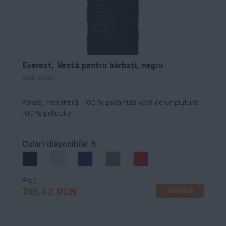
Everest, Vestă pentru bărbaţi, negru
COD:
55301
Pânză, microfibră - 100 % poliamidă vată de umplutură:
100 % poliester
Culori disponibile:
5
Preț
Cumpără
195,42 RON