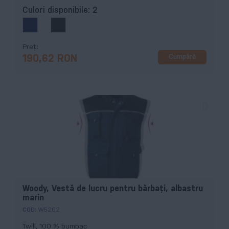
Culori disponibile:
2
Preț
Cumpără
190,62 RON
Woody, Vestă de lucru pentru bărbaţi, albastru
marin
COD:
W5202
Twill, 100 % bumbac