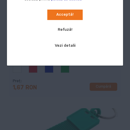
Acceptă!
Cottage, breloc, verde
COD:
AP809332-07
Refuză!
Breloc din plastic cu inel metalic,in forma de casa.
Vezi detalii
Culori disponibile:
4
Preț
Cumpără
1,67 RON