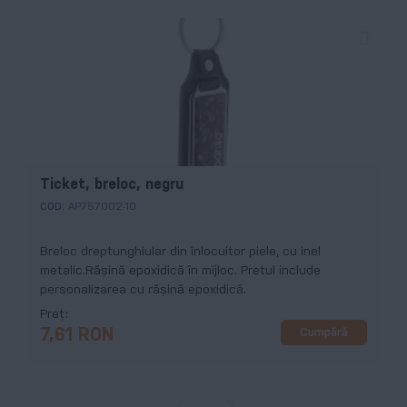
Ticket, breloc, negru
COD:
AP757002-10
Breloc dreptunghiular din înlocuitor piele, cu inel
metalic.Răşină epoxidică în mijloc. Pretul include
personalizarea cu răşină epoxidică.
Preț
Cumpără
7,61 RON