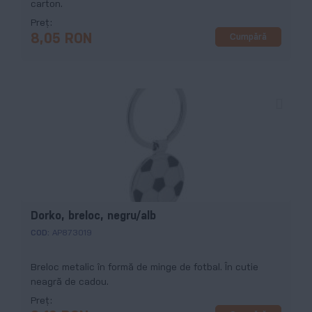
carton.
Preț
Cumpără
8,05 RON
Dorko, breloc, negru/alb
COD:
AP873019
Breloc metalic în formă de minge de fotbal. În cutie
neagră de cadou.
Preț