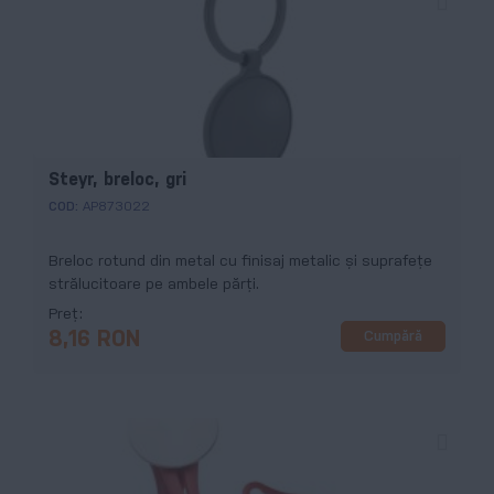
Steyr, breloc, gri
COD:
AP873022
Breloc rotund din metal cu finisaj metalic și suprafeţe
strălucitoare pe ambele părți.
Preț
Cumpără
8,16 RON