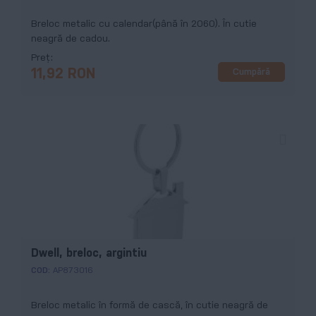
Breloc metalic cu calendar(până în 2060). În cutie
neagră de cadou.
Preț
Cumpără
11,92 RON
Dwell, breloc, argintiu
COD:
AP873016
Breloc metalic în formă de cască, în cutie neagră de