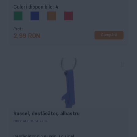
Culori disponibile:
4
Preț
Cumpără
2,99 RON
Russel, desfăcător, albastru
COD:
AP809507-06
Desfăcător din aluminiu cu inel.