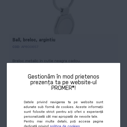
Ball, breloc, argintiu
COD:
AP800657
Breloc metalic in cutie neagra cadou.
Preț
Cumpără
8,16 RON
Gestionăm în mod prietenos
prezența ta pe website-ul
PROMER®!
Datele privind navigarea ta pe website sunt
adunate sub formă de cookies. Aceste informații
sunt folosite strict pentru a-ți oferi o experiență
personalizată cât mai apropiată de nevoile tale.
Pentru mai multe detalii, poți accesa pagina
dedicată privind
politica de cookies