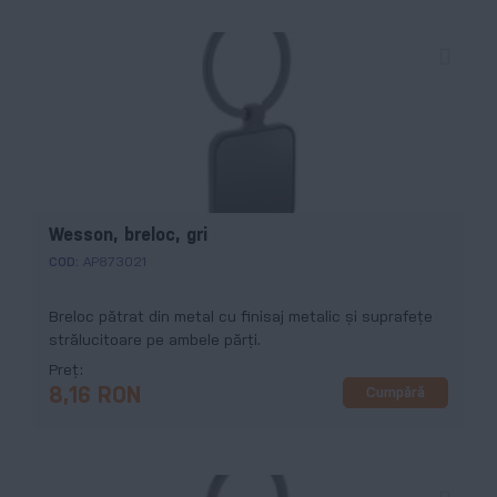
Wesson, breloc, gri
COD:
AP873021
Breloc pătrat din metal cu finisaj metalic și suprafeţe
strălucitoare pe ambele părți.
Preț
Cumpără
8,16 RON