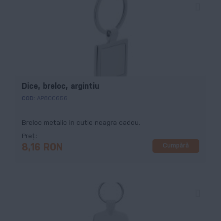
Dice, breloc, argintiu
COD:
AP800656
Breloc metalic in cutie neagra cadou.
Preț
Cumpără
8,16 RON