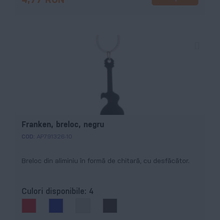
4,77 RON
Franken, breloc, negru
COD:
AP791326-10
Breloc din aliminiu în formă de chitară, cu desfăcător.
Culori disponibile:
4