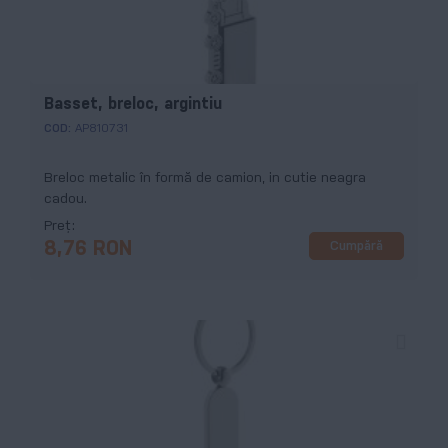
Basset, breloc, argintiu
COD:
AP810731
Breloc metalic în formă de camion, in cutie neagra
cadou.
Preț
Cumpără
8,76 RON