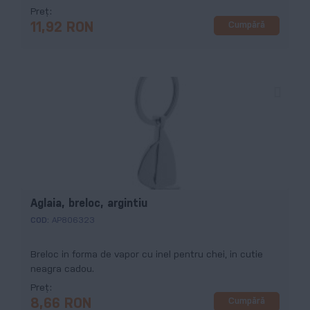
Preț
Cumpără
11,92 RON
Aglaia, breloc, argintiu
COD:
AP806323
Breloc in forma de vapor cu inel pentru chei, in cutie
neagra cadou.
Preț
Cumpără
8,66 RON