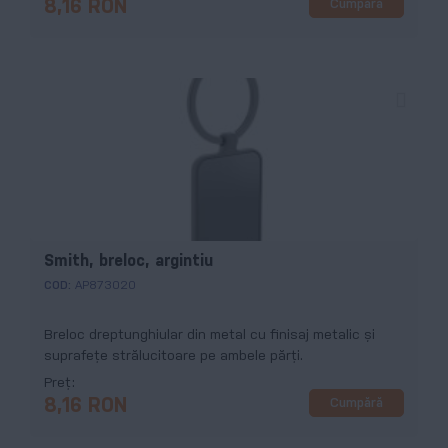
Cumpără
8,16 RON
Smith, breloc, argintiu
COD:
AP873020
Breloc dreptunghiular din metal cu finisaj metalic și
suprafeţe strălucitoare pe ambele părți.
Preț
Cumpără
8,16 RON