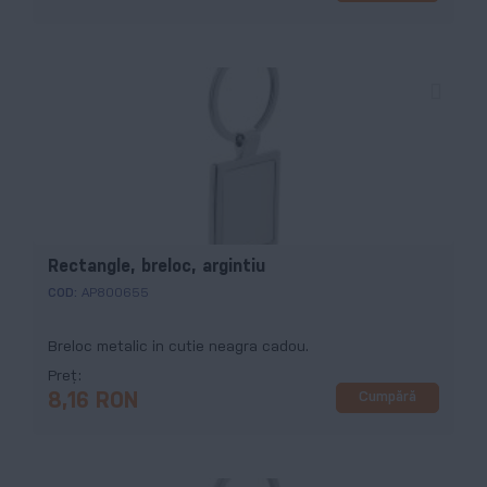
Rectangle, breloc, argintiu
COD:
AP800655
Breloc metalic in cutie neagra cadou.
Preț
Cumpără
8,16 RON