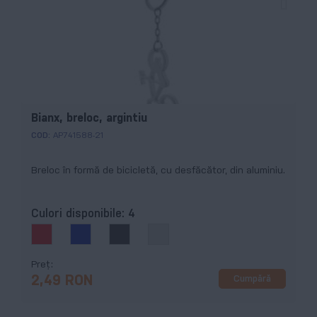
Bianx, breloc, argintiu
COD:
AP741588-21
Breloc în formă de bicicletă, cu desfăcător, din aluminiu.
Culori disponibile:
4
Preț
Cumpără
2,49 RON