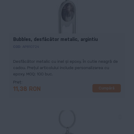
Bubbles, desfăcător metalic, argintiu
COD:
AP810724
Desfăcător metalic cu inel şi epoxy. În cutie neagră de
cadou. Preţul articolului include personalizarea cu
epoxy. MOQ: 100 buc.
Preț
Cumpără
11,38 RON