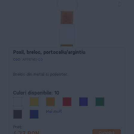
Poxil, breloc, portocaliu/argintiu
COD:
AP761161-03
Breloc din metal si poliester.
Culori disponibile:
10
Mai mult
Preț
Cumpără