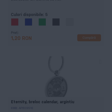
Culori disponibile:
5
Preț
Cumpără
1,20 RON
Eternity, breloc calendar, argintiu
COD:
AP809516