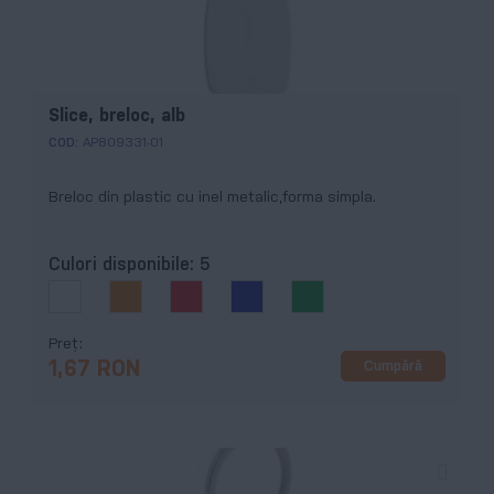
Slice, breloc, alb
COD:
AP809331-01
Breloc din plastic cu inel metalic,forma simpla.
Culori disponibile:
5
Preț
Cumpără
1,67 RON