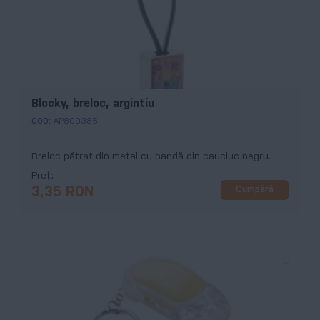
Blocky, breloc, argintiu
COD:
AP809385
Breloc pătrat din metal cu bandă din cauciuc negru.
Preț
Cumpără
3,35 RON