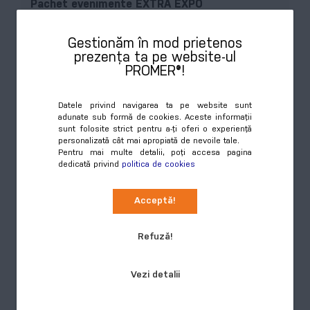
Pachet evenimente EXTRA EXPO
COD:
PG-PE-EXE
Gestionăm în mod prietenos
prezența ta pe website-ul
Extra Expo este un pachet de materiale tipărite special
PROMER®!
conceput pentru târguri și alte evenimente
expoziționale la care participă un public relativ extins.
Preț special
Datele privind navigarea ta pe website sunt
Cumpără
6.265,00 RON
adunate sub formă de cookies. Aceste informații
6.961,00 RON
sunt folosite strict pentru a-ți oferi o experiență
personalizată cât mai apropiată de nevoile tale.
Pentru mai multe detalii, poți accesa pagina
PROMO - 15%
dedicată privind
politica de cookies
Acceptă!
Refuză!
Vezi detalii
Pachet evenimente MARATHON