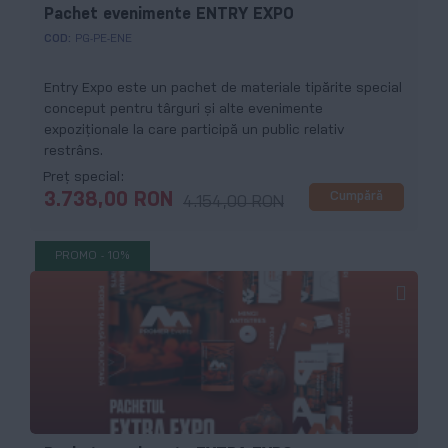
Pachet evenimente ENTRY EXPO
COD:
PG-PE-ENE
Entry Expo este un pachet de materiale tipărite special
conceput pentru târguri și alte evenimente
expoziționale la care participă un public relativ
restrâns.
Preț special
Cumpără
3.738,00 RON
4.154,00 RON
PROMO - 10%