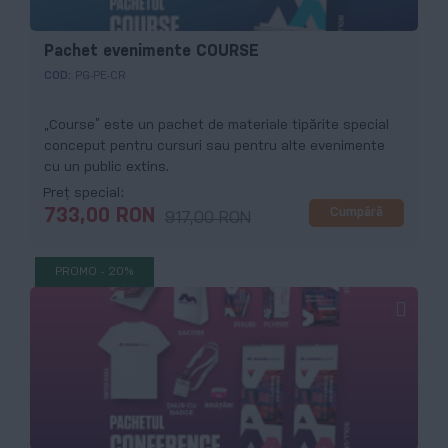
Pachet evenimente COURSE
COD:
PG-PE-CR
„Course” este un pachet de materiale tipărite special
conceput pentru cursuri sau pentru alte evenimente
cu un public extins.
Preț special
Cumpără
733,00 RON
917,00 RON
PROMO - 20%