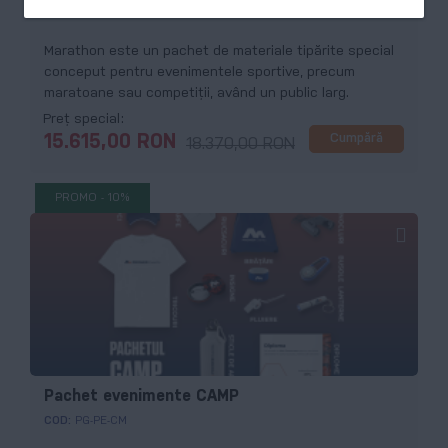
COD:
PG-PE-MT
Marathon este un pachet de materiale tipărite special
conceput pentru evenimentele sportive, precum
maratoane sau competiții, având un public larg.
Preț special
Cumpără
15.615,00 RON
18.370,00 RON
PROMO - 10%
Pachet evenimente CAMP
COD:
PG-PE-CM