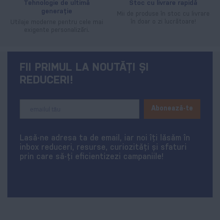
Tehnologie de ultimă
Stoc cu livrare rapidă
generație
Mii de produse în stoc cu livrare
în doar o zi lucrătoare!
Utilaje moderne pentru cele mai
exigente personalizări.
FII PRIMUL LA NOUTĂȚI ȘI
REDUCERI!
Sign
Abonează-te
Up
for
Our
Lasă-ne adresa ta de email, iar noi îți lăsăm în
Newsletter:
inbox reduceri, resurse, curiozități și sfaturi
prin care să-ți eficientizezi campaniile!