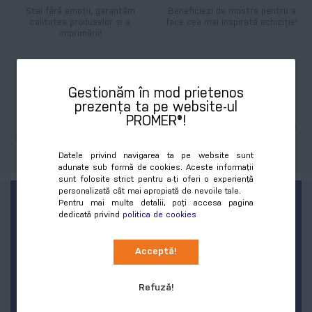
Stai fără emoții, garantăm
Beneficiezi de mostre pentru a
calitatea produselor și a
face cea mai inspirată achiziție!
imprimării!
Gestionăm în mod prietenos
prezența ta pe website-ul
Tehnologie de ultimă
Stoc cu livrare rapidă
PROMER®!
generație
Mii de produse în stoc cu livrare
în doar o zi lucrătoare!
Utilaje moderne pentru cele mai
exigente personalizări.
Datele privind navigarea ta pe website sunt
adunate sub formă de cookies. Aceste informații
sunt folosite strict pentru a-ți oferi o experiență
personalizată cât mai apropiată de nevoile tale.
FII PRIMUL LA NOUTĂȚI ȘI
Pentru mai multe detalii, poți accesa pagina
dedicată privind
politica de cookies
REDUCERI!
Acceptă!
Sign
Abonează-te
Up
for
Refuză!
Our
Lasă-ne adresa ta de email, iar noi îți lăsăm în
Newsletter: