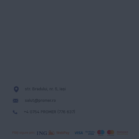
Instagram
ANPC
WhatsApp
Formular de contact
Linkedin
Cookies
Messenger
str. Bradului, nr. 5, Iași
salut@promer.ro
+4 0754 PROMER (776 637)