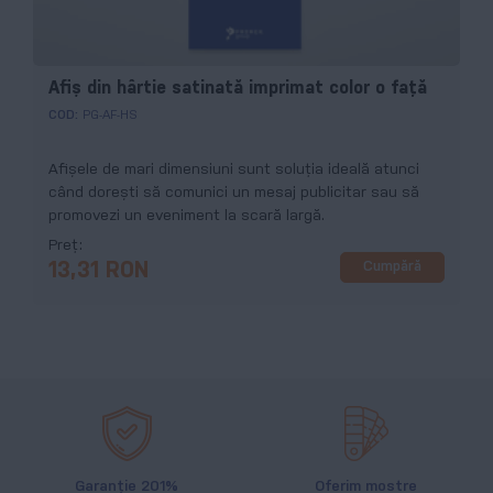
Afiș din hârtie satinată imprimat color o față
COD:
PG-AF-HS
Afișele de mari dimensiuni sunt soluția ideală atunci
când dorești să comunici un mesaj publicitar sau să
promovezi un eveniment la scară largă.
Preț
Cumpără
13,31 RON
Garanție 201%
Oferim mostre