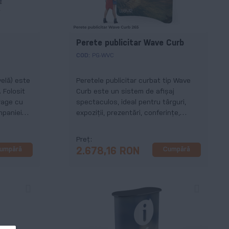
Perete publicitar Wave Curb
COD:
PG-WVC
elă) este
Peretele publicitar curbat tip Wave
 Folosit
Curb este un sistem de afișaj
rage cu
spectaculos, ideal pentru târguri,
mpaniei
expoziții, prezentări, conferințe,
lansări de produs, ședinte și orice alt
eveniment important pentru
Preț
compania ta.
umpără
Cumpără
2.678,16 RON