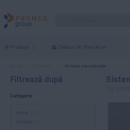
Produse
Cadouri de final de an
Acasă
Produse
Sisteme expoziționale
Filtrează după
Siste
(16 prod
Categorie
produs
Roll-up
1
produse
Steaguri
4