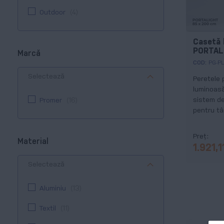
Outdoor
4
Casetă 
PORTAL
Marcă
COD:
PG-P
Selectează
Peretele 
luminoas
sistem de
Promer
16
pentru târ
conferinț
și orice 
Preț
Material
pentru co
1.921,
Selectează
Aluminiu
13
Textil
11