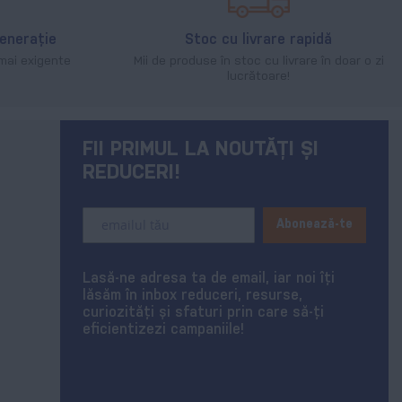
generație
Stoc cu livrare rapidă
mai exigente
Mii de produse în stoc cu livrare în doar o zi
lucrătoare!
FII PRIMUL LA NOUTĂȚI ȘI
REDUCERI!
Sign
Abonează-te
Up
for
Our
Lasă-ne adresa ta de email, iar noi îți
Newsletter:
lăsăm în inbox reduceri, resurse,
curiozități și sfaturi prin care să-ți
eficientizezi campaniile!