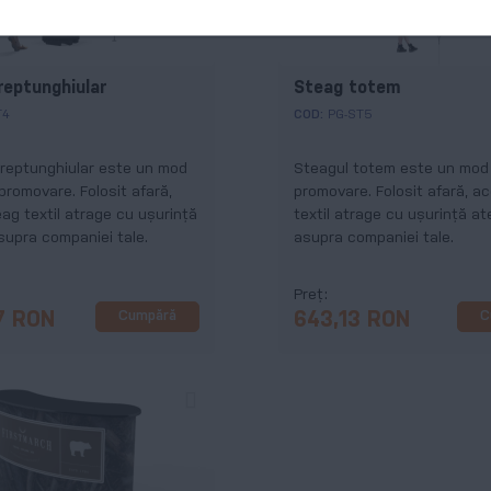
reptunghiular
Steag totem
T4
COD:
PG-ST5
reptunghiular este un mod
Steagul totem este un mod 
 promovare. Folosit afară,
promovare. Folosit afară, a
ag textil atrage cu ușurință
textil atrage cu ușurință at
supra companiei tale.
asupra companiei tale.
Preț
Cumpără
C
7 RON
643,13 RON