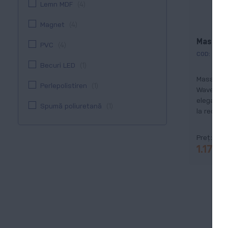
Lemn MDF
4
Magnet
4
Masă ov
PVC
4
COD:
PG-W
Becuri LED
1
Masa publ
Perlepolistiren
1
Wave Desk
elegantă 
Spumă poliuretană
1
la recepț
Preț
1.170,