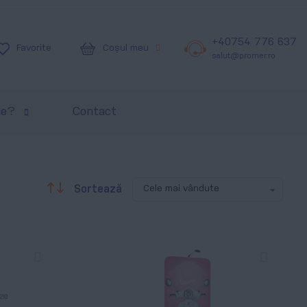
+40754 776 637
Coșul meu
Favorite
salut@promer.ro
ie?
Contact
Descendentă
Sortează