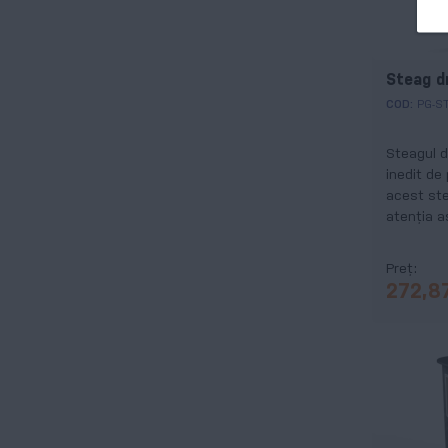
Steag d
COD:
PG-S
Steagul d
inedit de
acest ste
atenția a
Preț
272,8