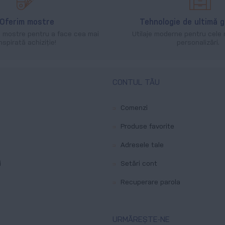
Oferim mostre
Tehnologie de ultimă 
e mostre pentru a face cea mai
Utilaje moderne pentru cele 
inspirată achiziție!
personalizări.
CONTUL TĂU
Comenzi
Produse favorite
Adresele tale
i
Setări cont
Recuperare parola
URMĂREȘTE-NE