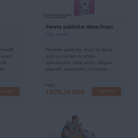
Perete publicitar Wave Drept
COD:
PG-WVD
 inedit
Peretele publicitar drept tip Wave
, acest
este un sistem de afișaj
ință
spectaculos, ideal pentru târguri,
le.
expoziții, prezentări, conferințe,
lansări de produs, ședinte și orice alt
eveniment important pentru
Preț
compania ta.
umpără
Cumpără
1.879,76 RON