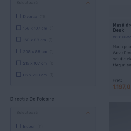
Selectează
Diverse
11
Masă dr
158 x 107 cm
1
Desk
COD:
PG-W
160 x 88 cm
1
Masa publ
208 x 88 cm
1
Wave Des
soluție e
215 x 107 cm
1
târguri s
tale.
85 x 200 cm
1
Preț
1.197,
Direcție De Folosire
Selectează
Indoor
11