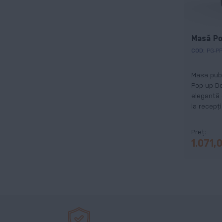
Masă Po
COD:
PG-P
Masa publ
Pop-up De
elegantă 
la recepț
Preț
1.071,