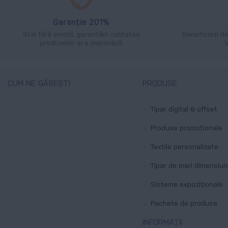
Garanție 201%
Stai fără emoții, garantăm calitatea
Beneficiezi d
produselor și a imprimării!
CUM NE GĂSEȘTI
PRODUSE
Tipar digital & offset
Produse promoționale
Textile personalizate
Tipar de mari dimensiun
Sisteme expoziționale
Pachete de produse
INFORMAȚII