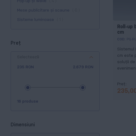
produse
Pop-up și wave
4
produse
Mese publicitare și scaune
6
produs
Sisteme luminoase
1
Roll-up
cm
COD:
PG-R
Preț
Sistemul 
cm este p
Selectează
soluții d
235 RON
2.679 RON
eveniment
showroom
Preț
235,0
16 produse
Dimensiuni