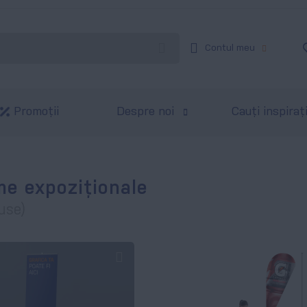
Contul meu
Promoții
Despre noi
Cauți inspiraț
me expoziționale
use)