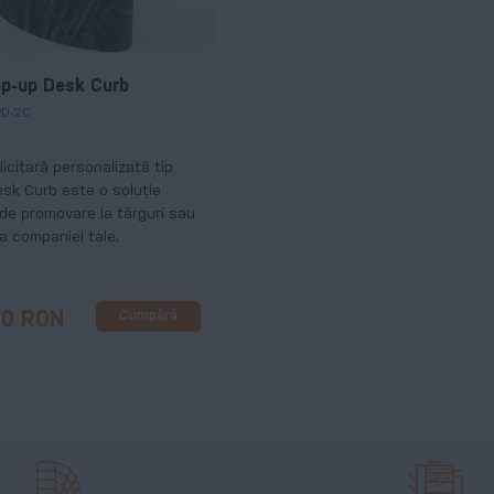
p-up Desk Curb
PD-2C
icitară personalizată tip
sk Curb este o soluție
de promovare la târguri sau
ia companiei tale.
Cumpără
00 RON