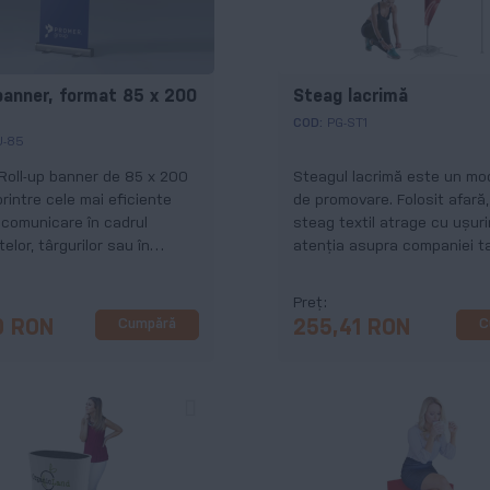
 banner, format 85 x 200
Steag lacrimă
COD:
PG-ST1
U-85
Roll-up banner de 85 x 200
Steagul lacrimă este un mod
rintre cele mai eficiente
de promovare. Folosit afară
e comunicare în cadrul
steag textil atrage cu ușur
elor, târgurilor sau în
atenția asupra companiei ta
-uri.
Preț
Cumpără
C
0 RON
255,41 RON