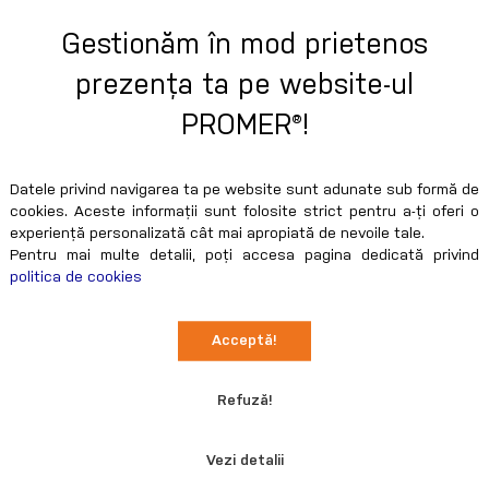
Gestionăm în mod prietenos
prezența ta pe website-ul
ală Wave Desk
Perete publicitar Pop-u
Curb
VD-1
PROMER®!
COD:
PG-PPC
icitară personalizată tip
Peretele publicitar drept ti
Datele privind navigarea ta pe website sunt adunate sub formă de
 Oval este o soluție
Spider Curb este un sistem 
cookies. Aceste informații sunt folosite strict pentru a-ți oferi o
de promovare la târguri sau
spectaculos, ideal pentru tâ
experiență personalizată cât mai apropiată de nevoile tale.
ia companiei tale.
expoziții, prezentări, conferi
Pentru mai multe detalii, poți accesa pagina dedicată privind
lansări de produs, ședinte și
politica de cookies
eveniment important pentr
Preț
compania ta.
Cumpără
C
00 RON
2.374,97 RON
Acceptă!
Refuză!
Vezi detalii