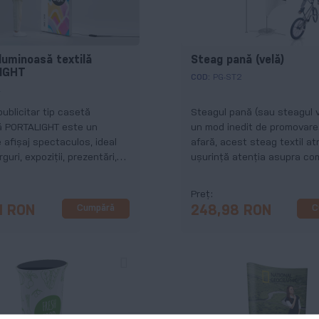
luminoasă textilă
Steag pană (velă)
IGHT
COD:
PG-ST2
L
publicitar tip casetă
Steagul pană (sau steagul v
ă PORTALIGHT este un
un mod inedit de promovare.
 afișaj spectaculos, ideal
afară, acest steag textil at
guri, expoziții, prezentări,
ușurință atenția asupra co
e, lansări de produs, ședinte
tale.
alt eveniment important
Preț
mpania ta.
Cumpără
C
11 RON
248,98 RON