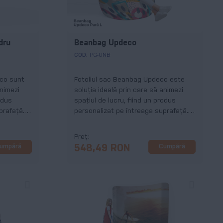
dru
Beanbag Updeco
COD:
PG-UNB
eco sunt
Fotoliul sac Beanbag Updeco este
animezi
soluția ideală prin care să animezi
odus
spațiul de lucru, fiind un produs
prafață.
personalizat pe întreaga suprafață.
 cilindru.
Beanbagul poate avea diferite forme
și dimensiuni.
Preț
umpără
Cumpără
548,49 RON