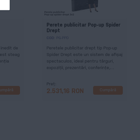
Perete publicitar Pop-up Spider
Drept
COD:
PG-PPD
inedit de
Peretele publicitar drept tip Pop-up
cest steag
Spider Drept este un sistem de afișaj
enția
spectaculos, ideal pentru târguri,
expoziții, prezentări, conferințe,
lansări de produs, ședinte și orice alt
eveniment important pentru
Preț
compania ta.
umpără
Cumpără
2.531,16 RON