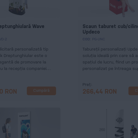
eptunghiulară Wave
Scaun taburet cub/cilin
Updeco
VD-2
COD:
PG-UNC
icitară personalizată tip
Tabureții personalizați Upd
k Dreptunghiular este o
soluția ideală prin care să 
legantă de promovare la
spațiul de lucru, fiind un pr
au la recepția companiei
personalizat pe întreaga su
Scaunul poate fi tip cub sau
Preț
Cumpără
C
00 RON
266,44 RON