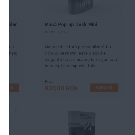
p Spider
Masă Pop-up Desk Mini
COD:
PG-PPD-1
p Pop-up
Masa publicitară personalizată tip
de afișaj
Pop-up Desk Mini este o soluție
rguri,
elegantă de promovare la târguri sau
nțe,
la recepția companiei tale.
 orice alt
u
Preț
umpără
Cumpără
937,00 RON