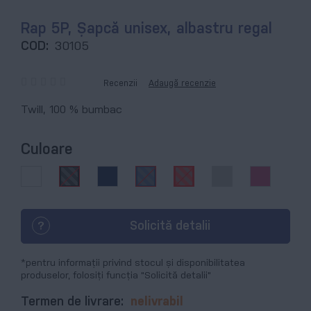
Rap 5P, Şapcă unisex, albastru regal
COD:
30105
Recenzii
Adaugă recenzie
0
100
% of
Twill, 100 % bumbac
Culoare
Solicită detalii
*pentru informații privind stocul și disponibilitatea
produselor, folosiți funcția "Solicită detalii"
Termen de livrare:
nelivrabil