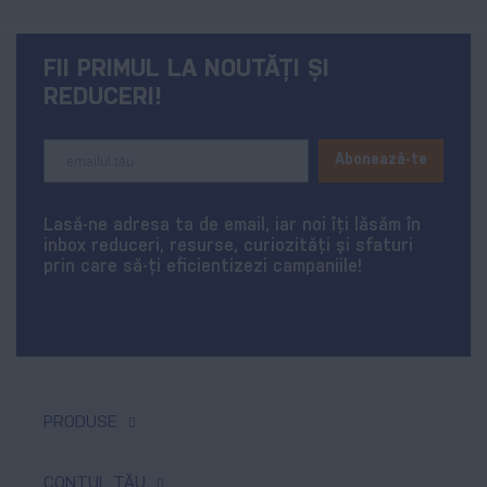
FII PRIMUL LA NOUTĂȚI ȘI
REDUCERI!
Sign
Abonează-te
Up
for
Our
Lasă-ne adresa ta de email, iar noi îți lăsăm în
Newsletter:
inbox reduceri, resurse, curiozități și sfaturi
prin care să-ți eficientizezi campaniile!
PRODUSE
Tipar digital & offset
CONTUL TĂU