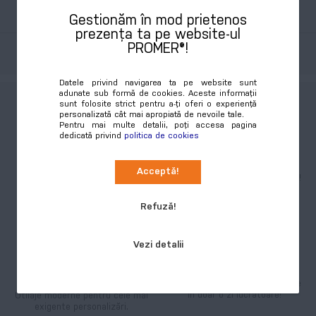
Șabloane
Gestionăm în mod prietenos
prezența ta pe website-ul
PROMER®!
Recenzii
Datele privind navigarea ta pe website sunt
adunate sub formă de cookies. Aceste informații
sunt folosite strict pentru a-ți oferi o experiență
personalizată cât mai apropiată de nevoile tale.
Pentru mai multe detalii, poți accesa pagina
dedicată privind
politica de cookies
Garanție 201%
Oferim mostre
Stai fără emoții, garantăm
Beneficiezi de mostre pentru a
Acceptă!
calitatea produselor și a
face cea mai inspirată achiziție!
imprimării!
Refuză!
Vezi detalii
Tehnologie de ultimă
Stoc cu livrare rapidă
generație
Mii de produse în stoc cu livrare
în doar o zi lucrătoare!
Utilaje moderne pentru cele mai
exigente personalizări.