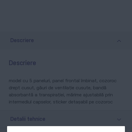
Descriere
Descriere
model cu 5 paneluri, panel frontal îmbinat, cozoroc
drept cusut, găuri de ventilaţie cusute, bandă
absorbantă a transpiraţiei, mărime ajustabilă prin
intermediul capselor, sticker detașabil pe cozoroc
Detalii tehnice