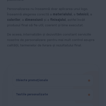
Personalizarea nu înseamnă doar aplicarea unui logo.
Înseamnă alegerea corectă a
materialului
, a
tehnicii
, a
culorilor
, a
dimensiunii
și a
finisajului
, astfel încât
produsul final să fie util, coerent și bine executat.
De aceea, internalizăm și dezvoltăm constant serviciile
noastre de personalizare: pentru mai mult control asupra
calității, termenelor de livrare și rezultatului final.
Obiecte promoționale
Textile personalizate