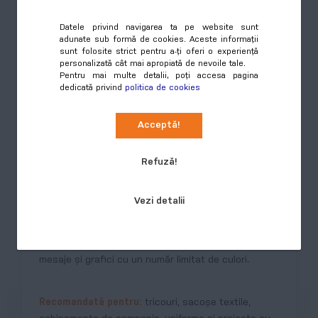
Datele privind navigarea ta pe website sunt
adunate sub formă de cookies. Aceste informații
sunt folosite strict pentru a-ți oferi o experiență
personalizată cât mai apropiată de nevoile tale.
Pentru mai multe detalii, poți accesa pagina
dedicată privind
politica de cookies
Acceptă!
Serigrafie textilă
Refuză!
Serigrafia este o tehnică eficientă pentru
personalizarea textilelor în cantități mai mari. Oferă
Vezi detalii
culori intense, rezistență bună și un cost optimizat
la volume mari.
Este potrivită pentru designuri clare, logo-uri,
mesaje și grafici cu un număr limitat de culori.
Recomandată pentru:
tricouri, sacoșe textile,