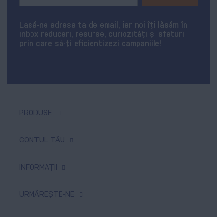
Up
for
Our
Lasă-ne adresa ta de email, iar noi îți lăsăm în
Newsletter:
inbox reduceri, resurse, curiozități și sfaturi
prin care să-ți eficientizezi campaniile!
PRODUSE
Tipar digital & offset
CONTUL TĂU
Produse promoționale
Comenzi
INFORMAȚII
Textile personalizate
Produse favorite
Tipar de mari dimensiuni
Despre noi
URMĂREȘTE-NE
Adresele tale
Sisteme expoziționale
Plată și livrare