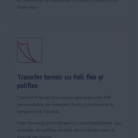
echipamente de campanie, uniforme și proiecte cu
tiraje mari.
Transfer termic cu folii flex și
poliflex
Transferul termic presupune aplicarea unei folii
personalizate pe materialul textil, prin presare la
temperatură ridicată.
Folia flex este potrivită pentru culori predefinite sau
speciale, iar poliflex permite personalizări color, în
funcție de design.