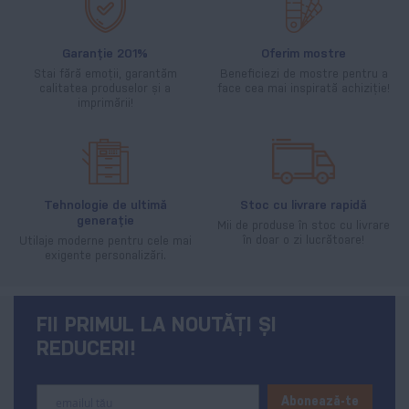
Garanție 201%
Oferim mostre
Stai fără emoții, garantăm
Beneficiezi de mostre pentru a
calitatea produselor și a
face cea mai inspirată achiziție!
imprimării!
Tehnologie de ultimă
Stoc cu livrare rapidă
generație
Mii de produse în stoc cu livrare
în doar o zi lucrătoare!
Utilaje moderne pentru cele mai
exigente personalizări.
FII PRIMUL LA NOUTĂȚI ȘI
REDUCERI!
Sign
Abonează-te