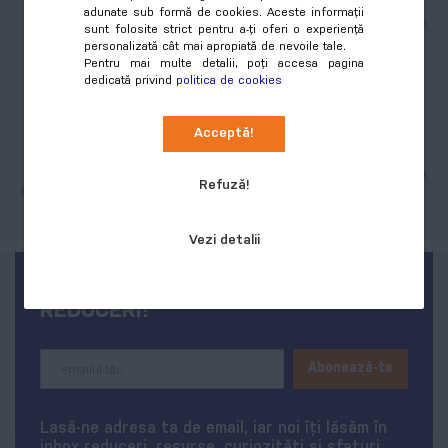
Stai fără emoții, garantăm
Beneficiezi de mostre pentru a
adunate sub formă de cookies. Aceste informații
calitatea produselor și a
face cea mai inspirată achiziție!
sunt folosite strict pentru a-ți oferi o experiență
imprimării!
personalizată cât mai apropiată de nevoile tale.
Pentru mai multe detalii, poți accesa pagina
dedicată privind
politica de cookies
Acceptă!
Tehnologie de ultimă
Stoc cu livrare rapidă
generație
Mii de produse în stoc cu livrare
Refuză!
în doar o zi lucrătoare!
Utilaje moderne pentru cele mai
exigente personalizări.
Vezi detalii
FII PRIMUL LA NOUTĂȚI ȘI
REDUCERI!
Sign
Abonează-te
Up
for
Our
Lasă-ne adresa ta de email, iar noi îți lăsăm în
Newsletter:
inbox reduceri, resurse, curiozități și sfaturi