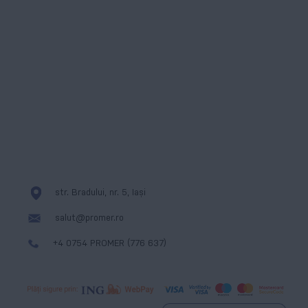
Instagram
ANPC
WhatsApp
Formular de contact
Linkedin
Cookies
Messenger
str. Bradului, nr. 5, Iași
salut@promer.ro
+4 0754 PROMER (776 637)