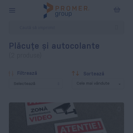
Coșul m
Plăcuțe și autocolante
(2 produse)
Descendentă
Filtrează
Sortează
Selectează