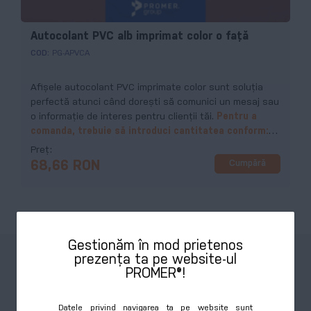
Autocolant PVC alb imprimat color o față
COD:
PG-APVCA
Afișele autocolant PVC imprimate color sunt soluția
perfectă atunci când dorești să comunici un mesaj sau
o informație de interes pentru clienții tăi.
Pentru a
comanda, trebuie să introduci cantitatea conform:
Lungime x lățime = metri pătrați x numărul de
Preț
autocolante = CANTITATEA DE INTRODUS.
Cumpără
68,66 RON
Gestionăm în mod prietenos
prezența ta pe website-ul
PROMER®!
Garanție 201%
Oferim mostre
Datele privind navigarea ta pe website sunt