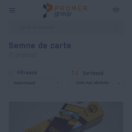
Coșul m
Semne de carte
(1 produs)
Descendentă
Filtrează
Sortează
Selectează