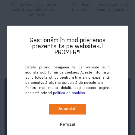
Stai fără emoții, garantăm
Beneficiezi de mostre pentru a
calitatea produselor și a
face cea mai inspirată achiziție!
imprimării!
Gestionăm în mod prietenos
prezența ta pe website-ul
Tehnologie de ultimă
Stoc cu livrare rapidă
PROMER®!
generație
Mii de produse în stoc cu livrare
în doar o zi lucrătoare!
Utilaje moderne pentru cele mai
exigente personalizări.
Datele privind navigarea ta pe website sunt
adunate sub formă de cookies. Aceste informații
sunt folosite strict pentru a-ți oferi o experiență
personalizată cât mai apropiată de nevoile tale.
FII PRIMUL LA NOUTĂȚI ȘI
Pentru mai multe detalii, poți accesa pagina
dedicată privind
politica de cookies
REDUCERI!
Acceptă!
Sign
Abonează-te
Up
for
Refuză!
Our
Lasă-ne adresa ta de email, iar noi îți lăsăm în
Newsletter: