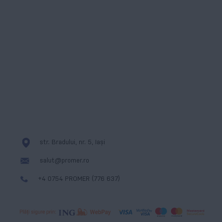
Instagram
ANPC
WhatsApp
Formular de contact
Linkedin
Cookies
Messenger
str. Bradului, nr. 5, Iași
salut@promer.ro
+4 0754 PROMER (776 637)