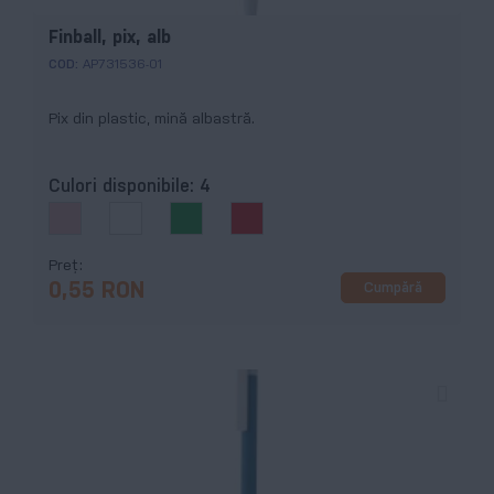
Finball, pix, alb
COD:
AP731536-01
Pix din plastic, mină albastră.
Culori disponibile:
4
Preț
Cumpără
0,55 RON