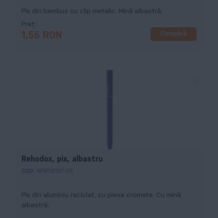
Pix din bambus cu clip metalic. Mină albastră.
Preț
Cumpără
1,55 RON
Rehodox, pix, albastru
COD:
AP808197-06
Pix din aluminiu reciclat, cu piese cromate. Cu mină
albastră.