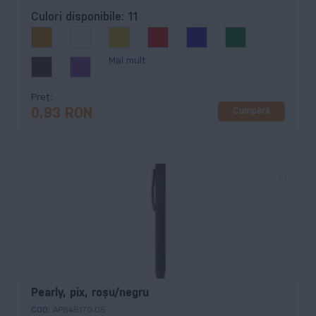
Culori disponibile:
11
Mai mult
Preț
Cumpără
0,93 RON
Pearly, pix, roșu/negru
COD:
AP845170-05