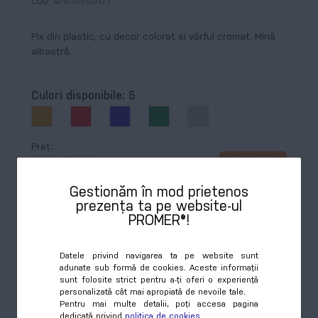
COD:
AP806650-03
Pix din plastic, cu decor colorat şi vârful cromat. Mină
albastră.
Culori disponibile:
5
Preț
Cumpără
1,48 RON
Gestionăm în mod prietenos
prezența ta pe website-ul
PROMER®!
Datele privind navigarea ta pe website sunt
adunate sub formă de cookies. Aceste informații
sunt folosite strict pentru a-ți oferi o experiență
personalizată cât mai apropiată de nevoile tale.
Pentru mai multe detalii, poți accesa pagina
dedicată privind
politica de cookies