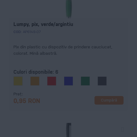
Lumpy, pix, verde/argintiu
COD:
AP6149-07
Pix din plastic cu dispozitiv de prindere cauciucat,
colorat. Mină albastră.
Culori disponibile:
6
Preț
Cumpără
0,95 RON