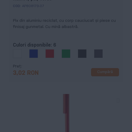
COD:
AP808179-07
Pix din aluminiu reciclat, cu corp cauciucat și piese cu
finisaj gunmetal. Cu mină albastră.
Culori disponibile:
6
Preț
Cumpără
3,02 RON