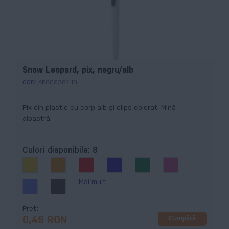
Snow Leopard, pix, negru/alb
COD:
AP809364-10
Pix din plastic cu corp alb şi clips colorat. Mină
albastră.
Culori disponibile:
8
Mai mult
Preț
Cumpără
0,49 RON