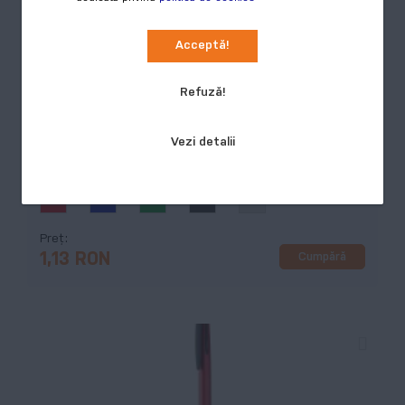
Stilos, pix cu stylus touch screen, negru
Acceptă!
COD:
AP805890-10
Refuză!
Pix din plastic cu stylus pentru touch screen, dispozitiv
de prindere cauciucat. Mină albastră.
Vezi detalii
Culori disponibile:
5
Preț
Cumpără
1,13 RON