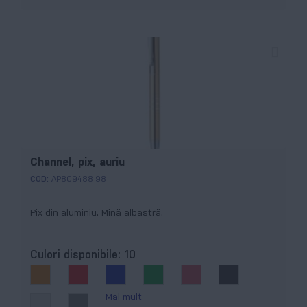
Channel, pix, auriu
COD:
AP809488-98
Pix din aluminiu. Mină albastră.
Culori disponibile:
10
Mai mult