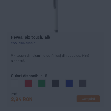
Hevea, pix touch, alb
COD:
AP845168-01
Pix touch din aluminiu cu finisaj din cauciuc. Mină
albastră.
Culori disponibile:
6
Preț
Cumpără
3,94 RON