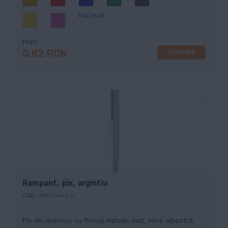
Mai mult
Preț
Cumpără
0,62 RON
Rampant, pix, argintiu
COD:
AP809447-21
Pix din aluminiu cu finisaj metalic mat, mină albastră.