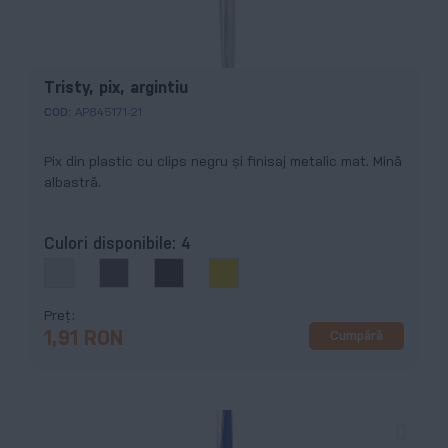
Tristy, pix, argintiu
COD:
AP845171-21
Pix din plastic cu clips negru și finisaj metalic mat. Mină
albastră.
Culori disponibile:
4
Preț
Cumpără
1,91 RON