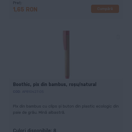
Preț
Cumpără
1,65 RON
Boothic, pix din bambus, roșu/natural
COD:
AP810427-05
Pix din bambus cu clips și buton din plastic ecologic din
paie de grâu. Mină albastră.
Culori disponibile:
8