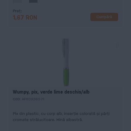
Preț
Cumpără
1,67 RON
Wumpy, pix, verde lime deschis/alb
COD:
AP809360-71
Pix din plastic, cu corp alb, inserție colorată și părți
cromate strălucitoare. Mină albastră.