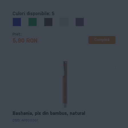
Culori disponibile:
5
Preț
Cumpără
5,90 RON
Bashania, pix din bambus, natural
COD:
AP809361