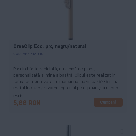
CreaClip Eco, pix, negru/natural
COD:
AP718189-10
Pix din hârtie reciclată, cu clemă de placaj
personalizată și mina albastră. Clipul este realizat in
forma personalizata - dimensiune maxima: 25×35 mm.
Pretul include gravarea logo-ului pe clip. MOQ: 100 buc.
Preț
Cumpără
5,88 RON