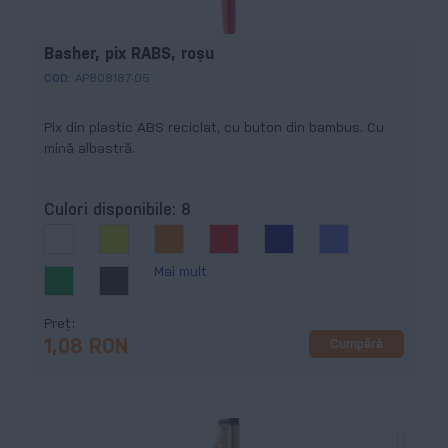
Basher, pix RABS, roșu
COD:
AP808187-05
Pix din plastic ABS reciclat, cu buton din bambus. Cu
mină albastră.
Culori disponibile:
8
Mai mult
Preț
Cumpără
1,08 RON