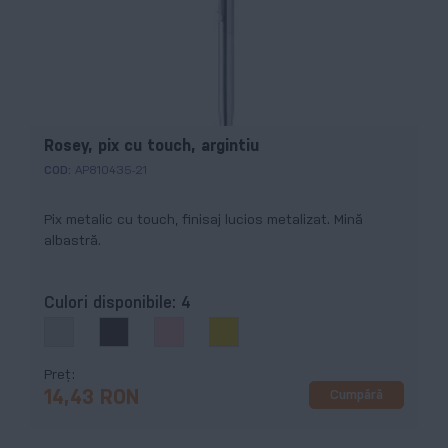
Rosey, pix cu touch, argintiu
COD:
AP810435-21
Pix metalic cu touch, finisaj lucios metalizat. Mină
albastră.
Culori disponibile:
4
Preț
Cumpără
14,43 RON