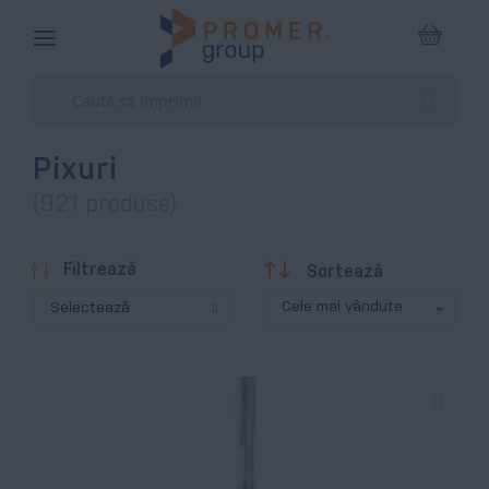
Coșul m
Pixuri
(921 produse)
Descendentă
Filtrează
Sortează
Selectează