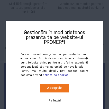
Stai fără emoții, garantăm
Beneficiezi de mostre pentru a
calitatea produselor și a
face cea mai inspirată achiziție!
imprimării!
Gestionăm în mod prietenos
prezența ta pe website-ul
Tehnologie de ultimă
Stoc cu livrare rapidă
PROMER®!
generație
Mii de produse în stoc cu livrare
în doar o zi lucrătoare!
Utilaje moderne pentru cele mai
exigente personalizări.
Datele privind navigarea ta pe website sunt
adunate sub formă de cookies. Aceste informații
sunt folosite strict pentru a-ți oferi o experiență
personalizată cât mai apropiată de nevoile tale.
FII PRIMUL LA NOUTĂȚI ȘI
Pentru mai multe detalii, poți accesa pagina
dedicată privind
politica de cookies
REDUCERI!
Acceptă!
Sign
Abonează-te
Up
for
Refuză!
Our
Lasă-ne adresa ta de email, iar noi îți lăsăm în
Newsletter: