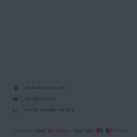
Instagram
ANPC
WhatsApp
Formular de contact
Linkedin
Cookies
Messenger
str. Bradului, nr. 5, Iași
salut@promer.ro
+4 0754 PROMER (776 637)