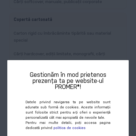
Cărți softcover, manuale, publicații corporate
Copertă cartonată
Carton rigid cu îmbrăcăminte tipărită sau material
special
Cărți hardcover, ediții limitate, monografii, cărți
premium
Gestionăm în mod prietenos
prezența ta pe website-ul
Formate recomandate
PROMER®!
Datele privind navigarea ta pe website sunt
A5
adunate sub formă de cookies. Aceste informații
sunt folosite strict pentru a-ți oferi o experiență
Cel mai popular format pentru cărți de text, manuale
personalizată cât mai apropiată de nevoile tale.
compacte, ghiduri și publicații ușor de transportat.
Pentru mai multe detalii, poți accesa pagina
dedicată privind
politica de cookies