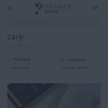
Coșul m
Cărți
(1 produs)
Descendentă
Filtrează
Sortează
Selectează