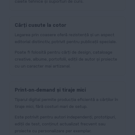
caiete tehnice și suporturi de curs.
Cărți cusute la cotor
Legarea prin coasere oferă rezistență și un aspect
editorial distinctiv, potrivit pentru publicații speciale.
Poate fi folosită pentru cărți de design, cataloage
creative, albume, portofolii, ediții de autor și proiecte
cu un caracter mai artizanal.
Print-on-demand și tiraje mici
Tiparul digital permite producția eficientă a cărților în
tiraje mici, fără costuri mari de setup.
Este potrivit pentru autori independenți, prototipuri,
ediții de test, conținut actualizat frecvent sau
proiecte cu personalizare per exemplar.