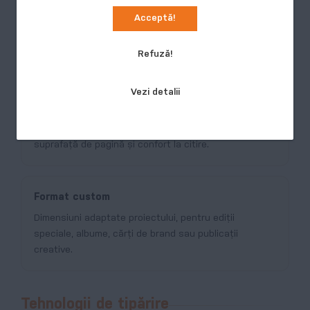
Acceptă!
A4
Potrivit pentru cataloage, albume foto, cărți tehnice,
Refuză!
manuale cu imagini și publicații cu layout aerisit.
Vezi detalii
B5
Format editorial clasic, cu un echilibru bun între
suprafață de pagină și confort la citire.
Format custom
Dimensiuni adaptate proiectului, pentru ediții
speciale, albume, cărți de brand sau publicații
creative.
Tehnologii de tipărire