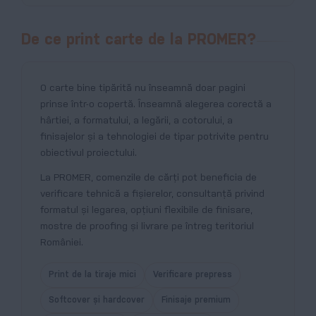
De ce print carte de la PROMER?
O carte bine tipărită nu înseamnă doar pagini
prinse într-o copertă. Înseamnă alegerea corectă a
hârtiei, a formatului, a legării, a cotorului, a
finisajelor și a tehnologiei de tipar potrivite pentru
obiectivul proiectului.
La PROMER, comenzile de cărți pot beneficia de
verificare tehnică a fișierelor, consultanță privind
formatul și legarea, opțiuni flexibile de finisare,
mostre de proofing și livrare pe întreg teritoriul
României.
Print de la tiraje mici
Verificare prepress
Softcover și hardcover
Finisaje premium