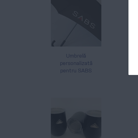
Umbrelă
personalizată
pentru SABS