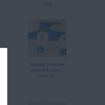
Casa
Broșură landscape
realizată pentru
Adservio