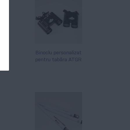
Binoclu personalizat
pentru tabăra ATGR