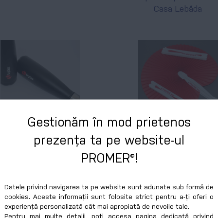
Casa Lebăda
Gestionăm în mod prietenos
Sticle metalice
Brelocuri metalice în
prezența ta pe website-ul
pentru apă
formă de bicicletă
PROMER®!
personalizate
pentru partenerii
pentru fidelizarea
SABS
angajaților Bytex
Datele privind navigarea ta pe website sunt adunate sub formă de
cookies. Aceste informații sunt folosite strict pentru a-ți oferi o
experiență personalizată cât mai apropiată de nevoile tale.
Pentru mai multe detalii, poți accesa pagina dedicată privind