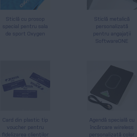
Sticlă cu prosop
Sticlă metalică
special pentru sala
personalizată
de sport Oxygen
pentru angajații
SoftwareONE
Card din plastic tip
Agendă specială cu
voucher pentru
încărcare wireless
fidelizarea clienților
personalizată color