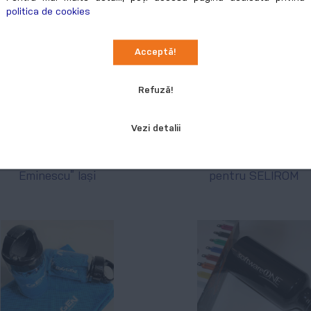
politica de cookies
Acceptă!
Refuză!
Album foto de final
Agendă
Vezi detalii
de an pentru Colegul
personalizată
Național „Mihai
integral la comandă
Eminescu” Iași
pentru SELIROM