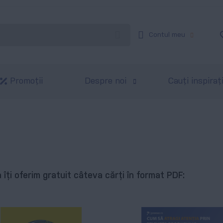
Contul meu
Promoții
Despre noi
Cauți inspiraț
 îți oferim gratuit câteva cărți în format PDF: