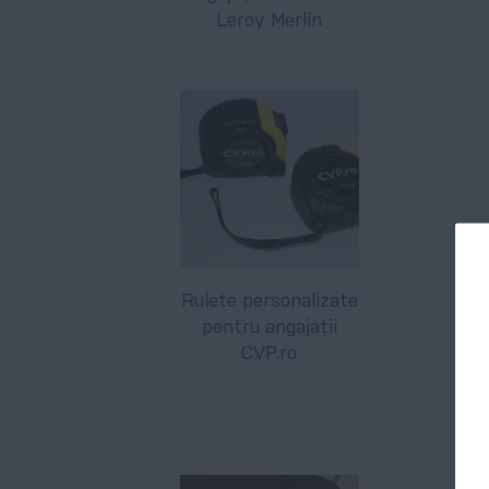
Leroy Merlin
Rulete personalizate
pentru angajații
CVP.ro