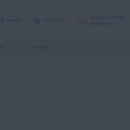
+40754 776 637
Coșul meu
Favorite
salut@promer.ro
ie?
Contact