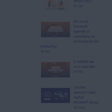
anului 2021
25 Ian
De ce să
folosești
agende și
calendare ca
instrumente de
marketing
19 Noi
5 utilități ale
unui calendar
19 Noi
Căutăm
operator tipar
digital -
PROMER® Group
28 Sep