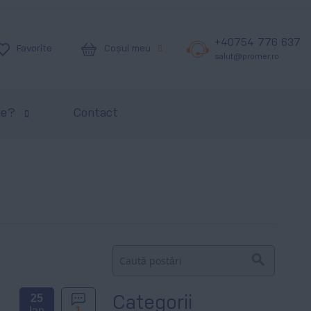
+40754 776 637
Coșul meu
Favorite
salut@promer.ro
ie?
Contact
Căutare
Căutare
25
Categorii
Ian
1