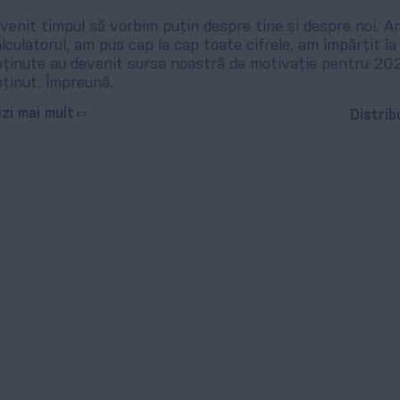
venit timpul să vorbim puțin despre tine și despre noi. A
lculatorul, am pus cap la cap toate cifrele, am împărțit la 
bținute au devenit sursa noastră de motivație pentru 202
ținut. Împreună.
zi mai mult
Distrib