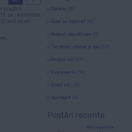
m pregătit
Cariere
(18)
17, iar rezultatele
2! Iată ce am
Cum se fabrică?
(5)
Nisipuri mișcătoare
(3)
uie:
Tendințe, sfaturi și idei
(57)
Despre noi
(37)
Evenimente
(14)
Știați că...
(5)
Spotlight
(4)
Postări recente
Retrospectiva