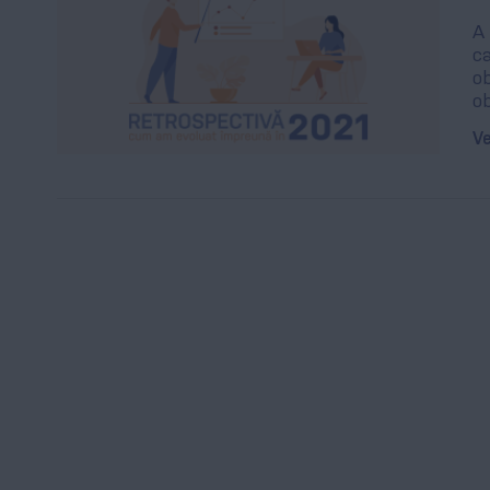
A 
ca
o
ob
Ve