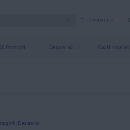
Contul meu
Promoții
Despre noi
Cauți inspiraț
tegorii:
Despre noi