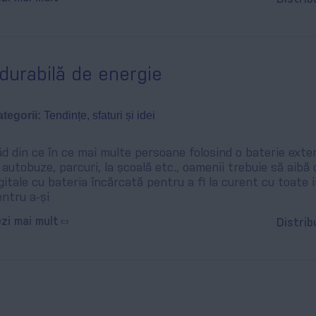
 durabilă de energie
tegorii:
Tendințe, sfaturi și idei
d din ce în ce mai multe persoane folosind o baterie exter
 autobuze, parcuri, la școală etc., oamenii trebuie să aibă 
gitale cu bateria încărcată pentru a fi la curent cu toate 
ntru a-și
zi mai mult
Distrib