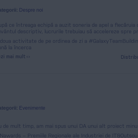
tegorii:
Despre noi
pă ce întreaga echipă a auzit soneria de apel a fiecăruia d
vântul descriptiv, lucrurile trebuiau să accelereze spre pr
doua activitate de pe ordinea de zi a #GalaxyTeamBuildin
nă la încerca
zi mai mult
Distrib
tegorii:
Evenimente
 de mult timp, am mai spus unui DA unui alt proiect minu
Nawards – Premiile Regionale ale Industriei de IT&Outsou