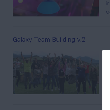
în
Ve
Galaxy Team Building v.2
Ca
Du
ex
Di
ca
Ve