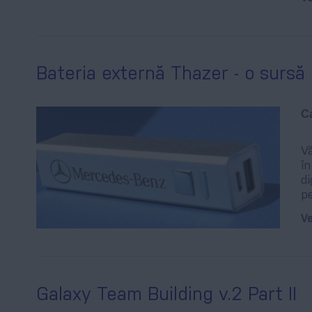
Bateria externă Thazer - o sursă
Ca
Vă
în
di
pe
Ve
Galaxy Team Building v.2 Part II