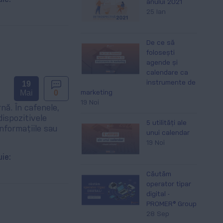
anului 2021
25 Ian
De ce să
folosești
agende și
calendare ca
19
instrumente de
Mai
0
marketing
19 Noi
nă. În cafenele,
dispozitivele
5 utilități ale
informațiile sau
unui calendar
19 Noi
uie:
Căutăm
operator tipar
digital -
PROMER® Group
28 Sep