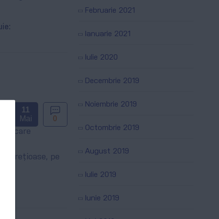
Februarie 2021
uie:
Ianuarie 2021
Iulie 2020
Decembrie 2019
Noiembrie 2019
11
Mai
0
Octombrie 2019
 fiecare
August 2019
ții prețioase, pe
Iulie 2019
uie:
Iunie 2019