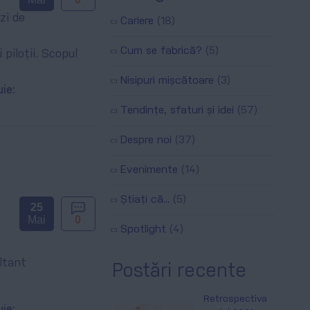
zi de
Cariere
(18)
Cum se fabrică?
(5)
piloții. Scopul
Nisipuri mișcătoare
(3)
uie:
Tendințe, sfaturi și idei
(57)
Despre noi
(37)
Evenimente
(14)
Știați că...
(5)
25
Mai
0
Spotlight
(4)
ltant
Postări recente
Retrospectiva
uie: