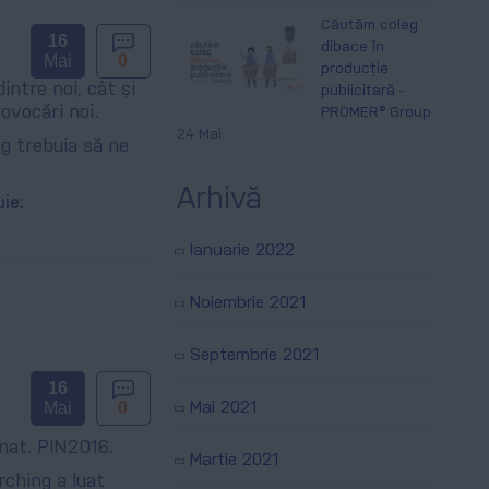
Căutăm coleg
16
dibace în
Mai
0
producție
intre noi, cât și
publicitară -
ovocări noi.
PROMER® Group
24 Mai
g trebuia să ne
Arhivă
uie:
Ianuarie 2022
Noiembrie 2021
Septembrie 2021
16
Mai
0
Mai 2021
nat. PIN2016.
Martie 2021
rching a luat