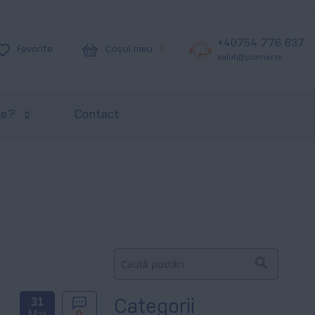
+40754 776 637
Coșul meu
Favorite
salut@promer.ro
ie?
Contact
Căutare
Căutare
31
Categorii
Mai
0