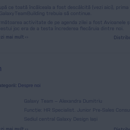
pă ce toată încălceala a fost descâlcită (vezi aici), prima 
GalaxyTeamBuilding trebuia să continue.
mătoarea activitate de pe agenda zilei a fost Avioanele și 
estui joc era de a testa încrederea fiecăruia dintre noi.
zi mai mult
Distrib
m
tegorii:
Despre noi
Galaxy Team – Alexandra Dumitriu
Funcție: HR Specialist. Junior Pre-Sales Consu
Sediul central Galaxy Design Iași
zi mai mult
Distrib