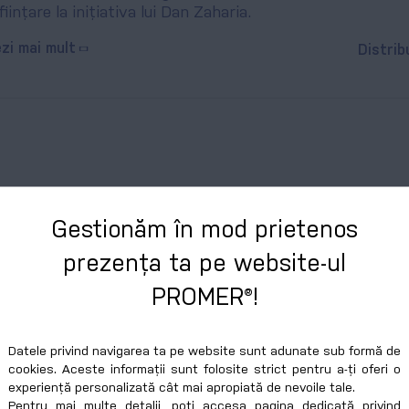
ființare la inițiativa lui Dan Zaharia.
zi mai mult
Distrib
tegorii:
Despre noi
Gestionăm în mod prietenos
pă cum bine v-am obișnuit, ne place să împărtășim cu voi
prezența ta pe website-ul
periență și informație pe care o primim.
ntr-un team building este imposibil să nu pleci cu informa
PROMER®!
re le poți pune în aplicare
zi mai mult
Distrib
Datele privind navigarea ta pe website sunt adunate sub formă de
cookies. Aceste informații sunt folosite strict pentru a-ți oferi o
experiență personalizată cât mai apropiată de nevoile tale.
Pentru mai multe detalii, poți accesa pagina dedicată privind