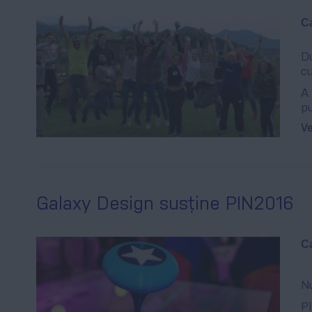
Ca
Du
cu
A 
pu
Ve
Galaxy Design susține PIN2016
Ca
Nu
PI