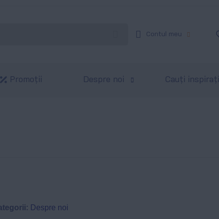
Contul meu
Promoții
Despre noi
Cauți inspiraț
tegorii:
Despre noi