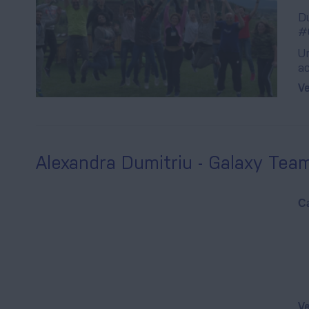
Du
#
Ur
ac
Ve
Alexandra Dumitriu - Galaxy Tea
Ca
Ve