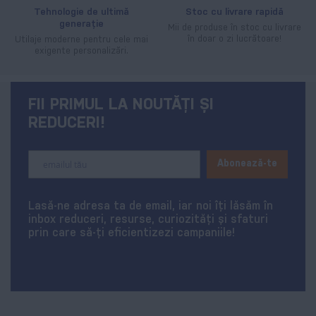
Tehnologie de ultimă
Stoc cu livrare rapidă
generație
Mii de produse în stoc cu livrare
în doar o zi lucrătoare!
Utilaje moderne pentru cele mai
exigente personalizări.
FII PRIMUL LA NOUTĂȚI ȘI
REDUCERI!
Sign
Abonează-te
Up
for
Our
Lasă-ne adresa ta de email, iar noi îți lăsăm în
Newsletter:
inbox reduceri, resurse, curiozități și sfaturi
prin care să-ți eficientizezi campaniile!