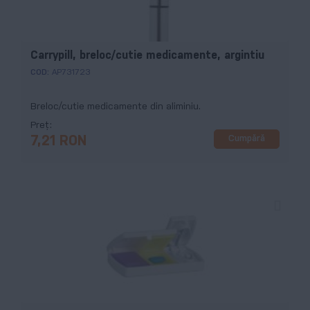
Carrypill, breloc/cutie medicamente, argintiu
COD:
AP731723
Breloc/cutie medicamente din aliminiu.
Preț
Cumpără
7,21 RON