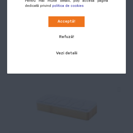
Pentru mai multe detalii, poți accesa pagina
dedicată privind
politica de cookies
Remedy, cutie pentru medicamente,
Acceptă!
transparent
COD:
AP844064-01T
Refuză!
Cutie pentru pastile, din plastic PP reciclat, cu 3
compartimente.
Vezi detalii
Preț
Cumpără
2,37 RON