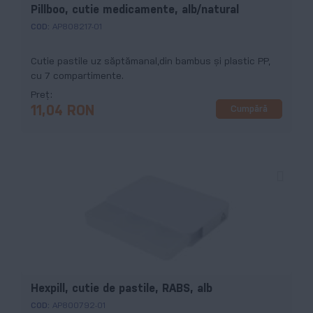
Pillboo, cutie medicamente, alb/natural
COD:
AP808217-01
Cutie pastile uz săptămanal,din bambus și plastic PP,
cu 7 compartimente.
Preț
Cumpără
11,04 RON
Hexpill, cutie de pastile, RABS, alb
COD:
AP800792-01