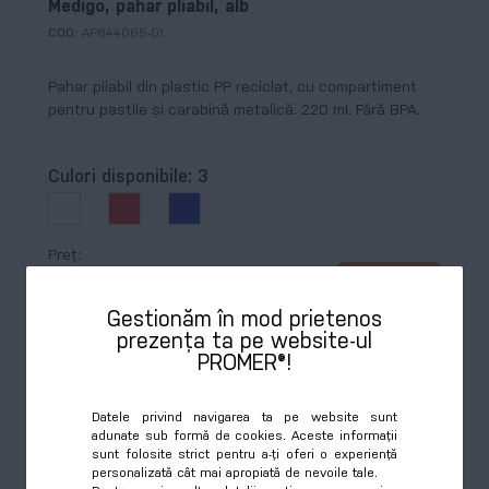
Medigo, pahar pliabil, alb
COD:
AP844065-01
Pahar pliabil din plastic PP reciclat, cu compartiment
pentru pastile și carabină metalică. 220 ml. Fără BPA.
Culori disponibile:
3
Preț
Cumpără
7,87 RON
Gestionăm în mod prietenos
prezența ta pe website-ul
PROMER®!
Datele privind navigarea ta pe website sunt
adunate sub formă de cookies. Aceste informații
sunt folosite strict pentru a-ți oferi o experiență
personalizată cât mai apropiată de nevoile tale.