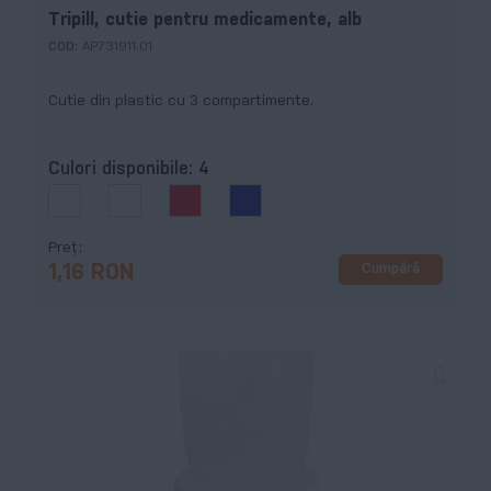
Tripill, cutie pentru medicamente, alb
COD:
AP731911-01
Cutie din plastic cu 3 compartimente.
Culori disponibile:
4
Preț
Cumpără
1,16 RON