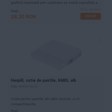
grafică imprimată prin sublimare pe toată suprafața și
etichetă distinctivă din RPET. MOQ: 50 buc.
Stoc epuizat
Preț
Detalii
26,30 RON
Hexpill, cutie de pastile, RABS, alb
COD:
AP800792-01
Cutie pentru pastile, din ABS reciclat, cu 6
compartimente.
Preț