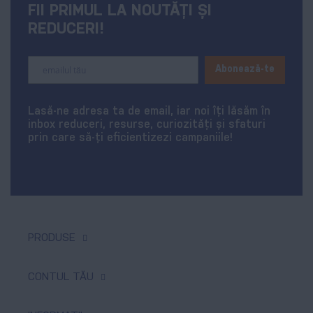
FII PRIMUL LA NOUTĂȚI ȘI
REDUCERI!
Sign
Abonează-te
Up
for
Our
Lasă-ne adresa ta de email, iar noi îți lăsăm în
Newsletter:
inbox reduceri, resurse, curiozități și sfaturi
prin care să-ți eficientizezi campaniile!
PRODUSE
Tipar digital & offset
CONTUL TĂU
Produse promoționale
Comenzi