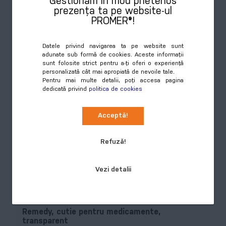
Gestionăm în mod prietenos
pentru pastile și carabină metalică. 220 ml. Fără BPA.
prezența ta pe website-ul
PROMER®!
Culori disponibile:
3
Datele privind navigarea ta pe website sunt
adunate sub formă de cookies. Aceste informații
sunt folosite strict pentru a-ți oferi o experiență
Preț
personalizată cât mai apropiată de nevoile tale.
Pentru mai multe detalii, poți accesa pagina
Cumpără
7,87 RON
dedicată privind
politica de cookies
Acceptă!
Refuză!
Vezi detalii
Remedy, cutie pentru medicamente,
transparent