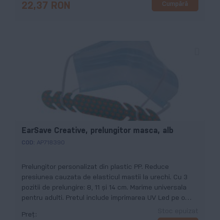
Cumpără
22,37 RON
EarSave Creative, prelungitor masca, alb
COD:
AP718390
Prelungitor personalizat din plastic PP. Reduce
presiunea cauzata de elasticul mastii la urechi. Cu 3
pozitii de prelungire: 8, 11 și 14 cm. Marime universala
pentru adulti. Pretul include imprimarea UV Led pe o
fata. Cantitate minima de comanda 250 buc.
Stoc epuizat
Preț