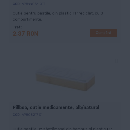
COD:
AP844064-01T
Cutie pentru pastile, din plastic PP reciclat, cu 3
compartimente.
Preț
Cumpără
2,37 RON
Pillboo, cutie medicamente, alb/natural
COD:
AP808217-01
Cutie pastile uz săptămanal,din bambus și plastic PP,