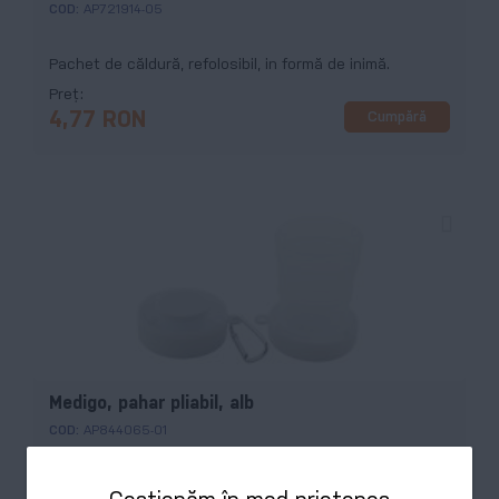
COD:
AP721914-05
Pachet de căldură, refolosibil, in formă de inimă.
Preț
Cumpără
4,77 RON
Medigo, pahar pliabil, alb
COD:
AP844065-01
Pahar pliabil din plastic PP reciclat, cu compartiment