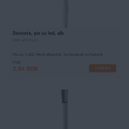
Docnote, pix cu led, alb
COD:
AP791520
Pix cu 1 LED. Mină albastră. Se livraeză cu baterii.
Preț
Cumpără
3,94 RON