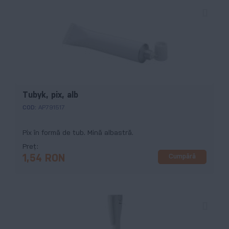
Tubyk, pix, alb
COD:
AP791517
Pix în formă de tub. Mină albastră.
Preț
Cumpără
1,54 RON