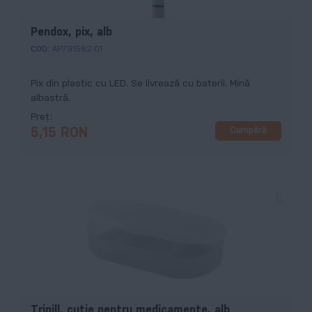
Pendox, pix, alb
COD:
AP791582-01
Pix din plastic cu LED. Se livrează cu baterii. Mină
albastră.
Preț
Cumpără
5,15 RON
Tripill, cutie pentru medicamente, alb