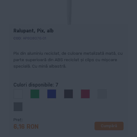
Ralupant, Pix, alb
COD:
AP808076-01
Pix din aluminiu reciclat, de culoare metalizată mată, cu
parte superioară din ABS reciclat și clips cu mișcare
specială. Cu mină albastră.
Culori disponibile:
7
Preț
Cumpără
6,16 RON