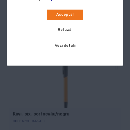
Culori disponibile:
6
Acceptă!
Refuză!
Preț
Cumpără
2,32 RON
Vezi detalii
Kiwi, pix, portocaliu/negru
COD:
AP809445-03