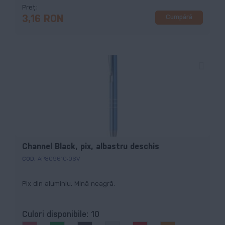
Preț
Cumpără
3,16 RON
Channel Black, pix, albastru deschis
COD:
AP809610-06V
Pix din aluminiu. Mină neagră.
Culori disponibile:
10