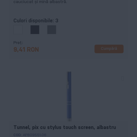
cauciucat și mină albastră.
Culori disponibile:
3
Preț
Cumpără
9,41 RON
Tunnel, pix cu stylus touch screen, albastru
COD:
AP809551-06