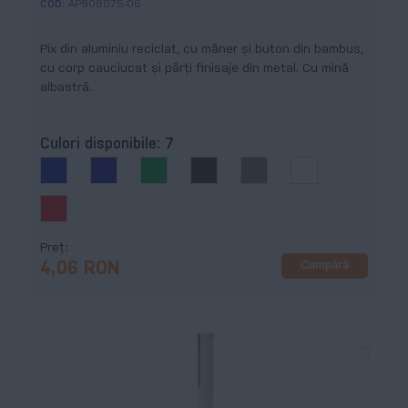
COD:
AP808075-06
Pix din aluminiu reciclat, cu mâner și buton din bambus,
cu corp cauciucat și părți finisaje din metal. Cu mină
albastră.
Culori disponibile:
7
Preț
Cumpără
4,06 RON