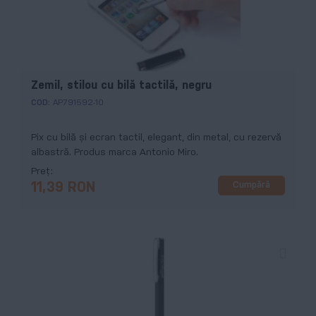
Zemil, stilou cu bilă tactilă, negru
COD:
AP791592-10
Pix cu bilă și ecran tactil, elegant, din metal, cu rezervă
albastră. Produs marca Antonio Miro.
Preț
Cumpără
11,39 RON