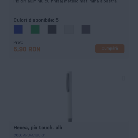
Pix din aluminiu cu finisaj metalic mat, mină albastră.
Culori disponibile:
5
Preț
Cumpără
5,90 RON
Hevea, pix touch, alb
COD:
AP845168-01