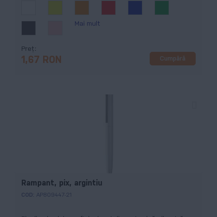
Mai mult
Preț
Cumpără
1,67 RON
Rampant, pix, argintiu
COD:
AP809447-21