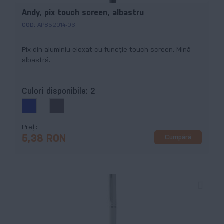
Andy, pix touch screen, albastru
COD:
AP852014-06
Pix din aluminiu eloxat cu funcție touch screen. Mină
albastră.
Culori disponibile:
2
Preț
Cumpără
5,38 RON