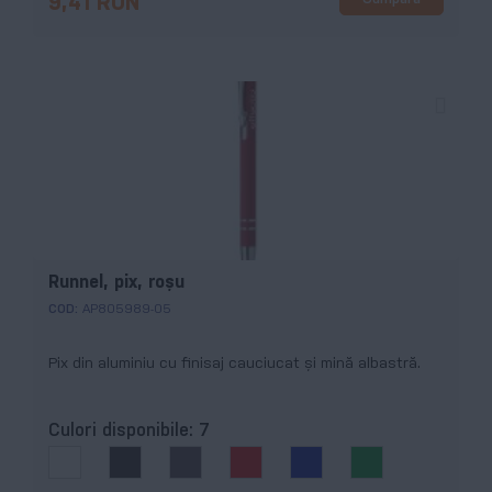
9,41 RON
Runnel, pix, roșu
COD:
AP805989-05
Pix din aluminiu cu finisaj cauciucat și mină albastră.
Culori disponibile:
7