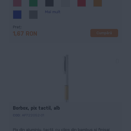
Mai mult
Preț
Cumpără
1,67 RON
Borbox, pix tactil, alb
COD:
AP722052-01
Pix din aluminiu, tactil, cu clips din bambus și finisaj