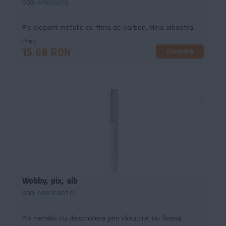
COD:
AP805976
Pix elegant metalic cu fibra de carbon. Mina albastra.
Preț
Cumpără
15,68 RON
Wobby, pix, alb
COD:
AP805987-01
Pix metalic cu deschidere prin răsucire, cu finisaj