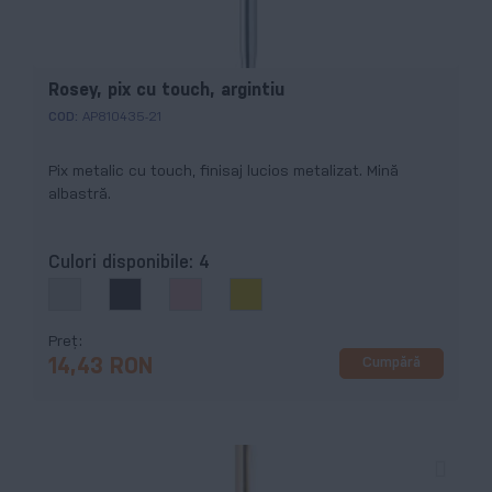
Rosey, pix cu touch, argintiu
COD:
AP810435-21
Pix metalic cu touch, finisaj lucios metalizat. Mină
albastră.
Culori disponibile:
4
Preț
Cumpără
14,43 RON