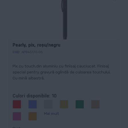
Pearly, pix, roșu/negru
COD:
AP845170-05
Pix cu touch,din aluminiu cu finisaj cauciucat. Finisaj
special pentru gravură oglindă de culoarea touchului.
Cu mină albastră.
Culori disponibile:
10
Mai mult