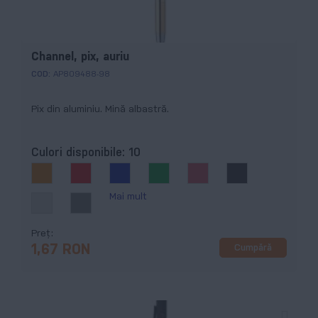
Channel, pix, auriu
COD:
AP809488-98
Pix din aluminiu. Mină albastră.
Culori disponibile:
10
Mai mult
Preț
Cumpără
1,67 RON