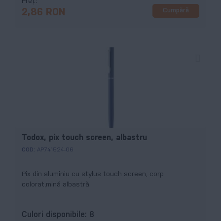
Preț
Cumpără
2,86 RON
Todox, pix touch screen, albastru
COD:
AP741524-06
Pix din aluminiu cu stylus touch screen, corp
colorat,mină albastră.
Culori disponibile:
8