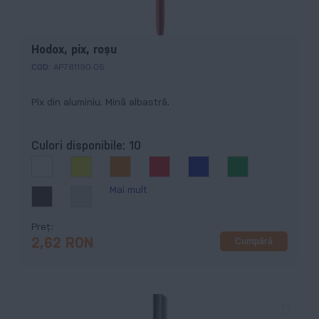
Hodox, pix, roșu
COD:
AP781190-05
Pix din aluminiu. Mină albastră.
Culori disponibile:
10
Mai mult
Preț
Cumpără
2,62 RON