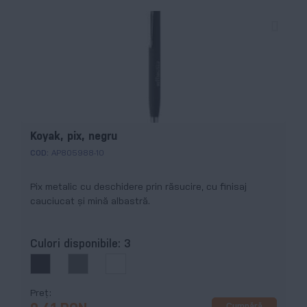
Koyak, pix, negru
COD:
AP805988-10
Pix metalic cu deschidere prin răsucire, cu finisaj
cauciucat și mină albastră.
Culori disponibile:
3
Preț
Cumpără