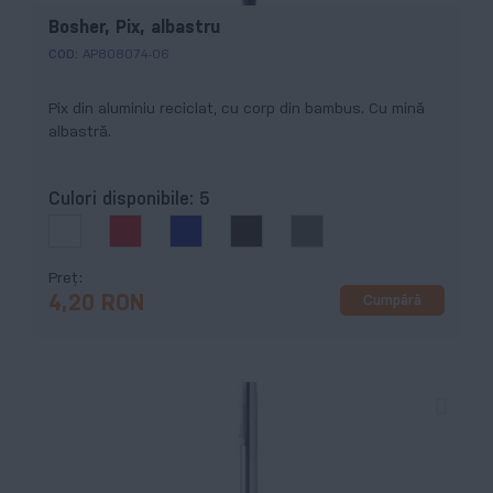
Bosher, Pix, albastru
COD:
AP808074-06
Pix din aluminiu reciclat, cu corp din bambus. Cu mină
albastră.
Culori disponibile:
5
Preț
Cumpără
4,20 RON