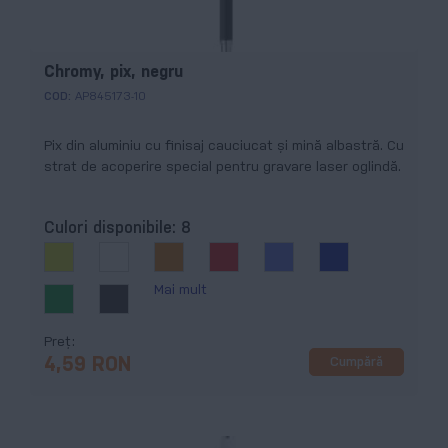
Chromy, pix, negru
COD:
AP845173-10
Pix din aluminiu cu finisaj cauciucat și mină albastră. Cu
strat de acoperire special pentru gravare laser oglindă.
Culori disponibile:
8
Mai mult
Preț
Cumpără
4,59 RON