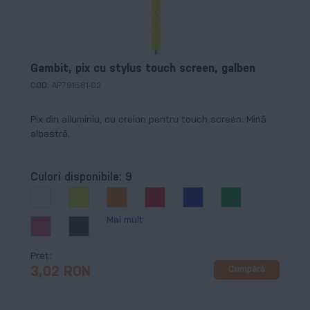
Gambit, pix cu stylus touch screen, galben
COD:
AP791581-02
Pix din aliuminiu, cu creion pentru touch screen. Mină
albastră.
Culori disponibile:
9
Mai mult
Preț
Cumpără
3,02 RON