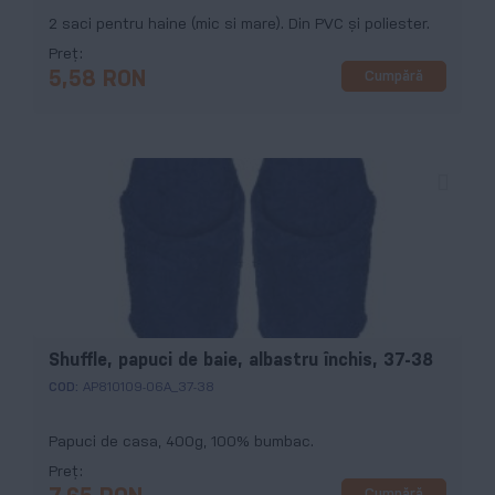
2 saci pentru haine (mic si mare). Din PVC şi poliester.
Preț
Cumpără
5,58 RON
Shuffle, papuci de baie, albastru închis, 37-38
COD:
AP810109-06A_37-38
Papuci de casa, 400g, 100% bumbac.
Preț
Cumpără