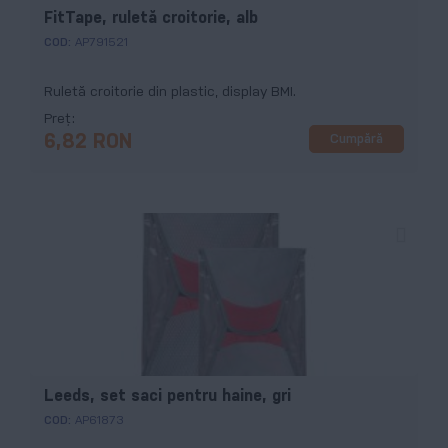
FitTape, ruletă croitorie, alb
COD:
AP791521
Ruletă croitorie din plastic, display BMI.
Preț
Cumpără
6,82 RON
Leeds, set saci pentru haine, gri
COD:
AP61873