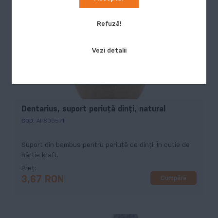
Refuză!
Vezi detalii
Dentarius, suport periuță dinți, natural
COD:
AP809571
Suport din bambus pentru periuță de dinți. În cutie de
hârtie kraft.
Preț
Cumpără
3,67 RON