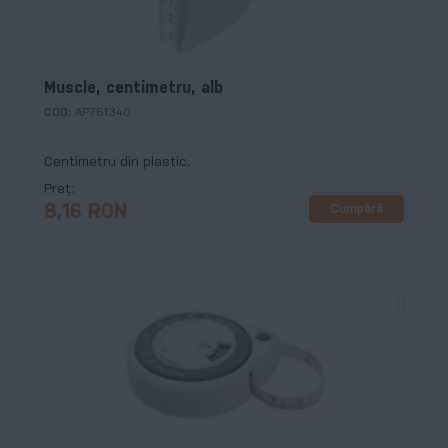
Muscle, centimetru, alb
COD:
AP761340
Centimetru din plastic.
Preț
Cumpără
8,16 RON