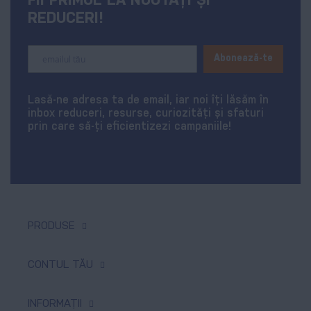
FII PRIMUL LA NOUTĂȚI ȘI
REDUCERI!
Sign
Abonează-te
Up
for
Our
Lasă-ne adresa ta de email, iar noi îți lăsăm în
Newsletter:
inbox reduceri, resurse, curiozități și sfaturi
prin care să-ți eficientizezi campaniile!
PRODUSE
Tipar digital & offset
CONTUL TĂU
Produse promoționale
Comenzi
INFORMAȚII