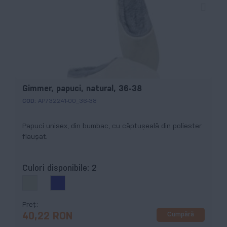
Gimmer, papuci, natural, 36-38
COD:
AP732241-00_36-38
Papuci unisex, din bumbac, cu căptușeală din poliester
flaușat.
Culori disponibile:
2
Preț
Cumpără
40,22 RON