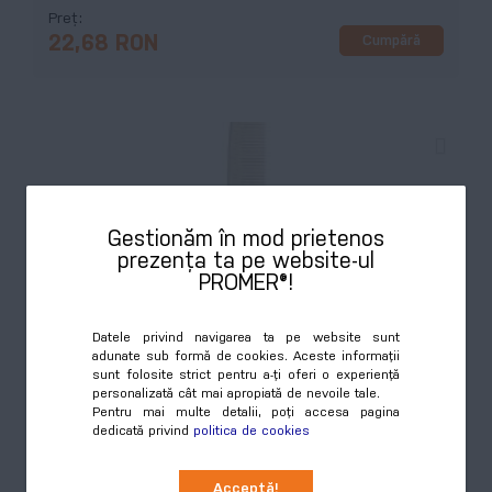
Preț
Cumpără
22,68 RON
Gestionăm în mod prietenos
prezența ta pe website-ul
PROMER®!
Carita, pieptene, natural
Datele privind navigarea ta pe website sunt
COD:
AP721468
adunate sub formă de cookies. Aceste informații
sunt folosite strict pentru a-ți oferi o experiență
personalizată cât mai apropiată de nevoile tale.
Pieptene din plastic ecologic din paie de grâu.
Pentru mai multe detalii, poți accesa pagina
dedicată privind
politica de cookies
Preț
Cumpără
1,02 RON
Acceptă!