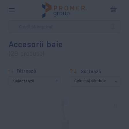
Coșul m
Accesorii baie
(29 produse)
Descendentă
Filtrează
Sortează
Selectează