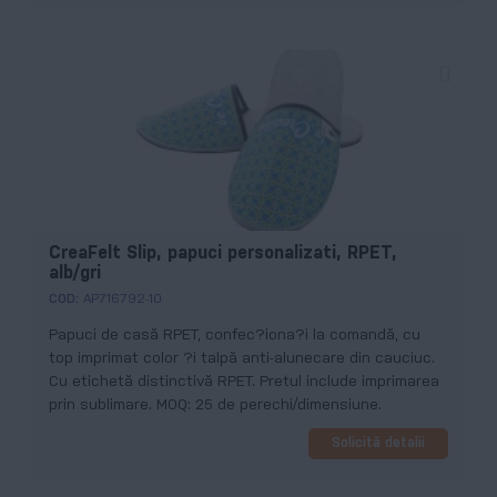
CreaFelt Slip, papuci personalizati, RPET,
alb/gri
COD:
AP716792-10
Papuci de casă RPET, confec?iona?i la comandă, cu
top imprimat color ?i talpă anti-alunecare din cauciuc.
Cu etichetă distinctivă RPET. Pretul include imprimarea
prin sublimare. MOQ: 25 de perechi/dimensiune.
Solicită detalii