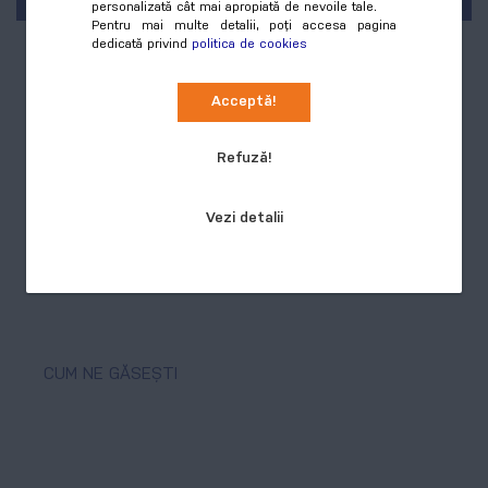
personalizată cât mai apropiată de nevoile tale.
Pentru mai multe detalii, poți accesa pagina
dedicată privind
politica de cookies
PRODUSE
Acceptă!
Tipar digital & offset
CONTUL TĂU
Refuză!
Produse promoționale
Comenzi
INFORMAȚII
Vezi detalii
Textile personalizate
Produse favorite
Tipar de mari dimensiuni
Despre noi
URMĂREȘTE-NE
Adresele tale
Sisteme expoziționale
Plată și livrare
Setări cont
Facebook
Pachete de produse
Termeni și condiții generale
Recuperare parola
Youtube
CUM NE GĂSEȘTI
Politica de confidențialitate
Instagram
ANPC
WhatsApp
Formular de contact
Linkedin