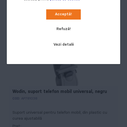
Preț
Acceptă!
Cumpără
3,21 RON
Refuză!
Vezi detalii
Wodin, suport telefon mobil universal, negru
COD:
AP781038
Suport universal pentru telefon mobil, din plastic cu
curea ajustabilă
Preț