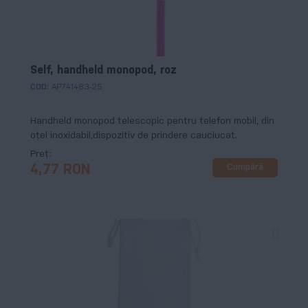
Self, handheld monopod, roz
COD:
AP741483-25
Handheld monopod telescopic pentru telefon mobil, din
oțel inoxidabil,dispozitiv de prindere cauciucat.
Preț
Cumpără
4,77 RON