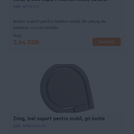
COD:
AP718376
Breloc suport pentru telefon mobil, din placaj de
bambus, cu inel metalic.
Preț
Cumpără
3,94 RON
Zring, inel suport pentru mobil, gri închis
COD:
AP864009-80