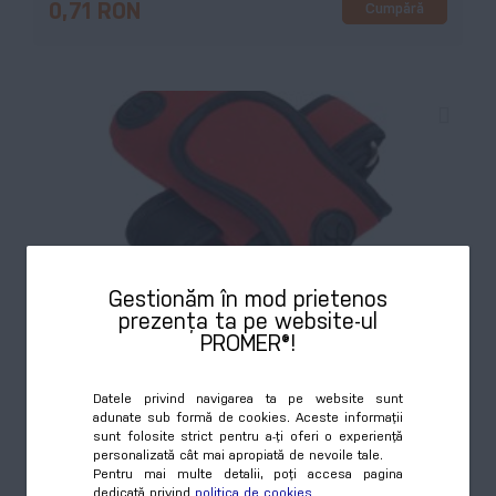
Cumpără
0,71 RON
Sundi, suport telefon mobil, roșu
Gestionăm în mod prietenos
prezența ta pe website-ul
COD:
AP761104-05
PROMER®!
Suport telefon mobil tip bratara cu scai. Poliester
300D.
Datele privind navigarea ta pe website sunt
adunate sub formă de cookies. Aceste informații
sunt folosite strict pentru a-ți oferi o experiență
personalizată cât mai apropiată de nevoile tale.
Culori disponibile:
3
Pentru mai multe detalii, poți accesa pagina
dedicată privind
politica de cookies