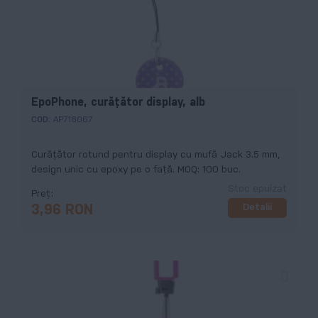
EpoPhone, curăţător display, alb
COD:
AP718067
Curăţător rotund pentru display cu mufă Jack 3.5 mm,
design unic cu epoxy pe o faţă. MOQ: 100 buc.
Stoc epuizat
Preț
Detalii
3,96 RON