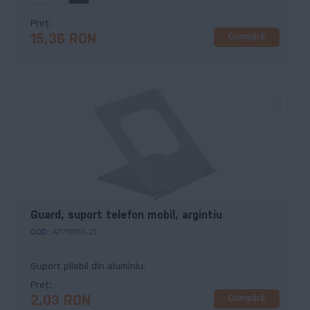
Preț
Cumpără
15,36 RON
Guard, suport telefon mobil, argintiu
COD:
AP791110-21
Suport pliabil din aluminiu.
Preț
Cumpără
2,03 RON