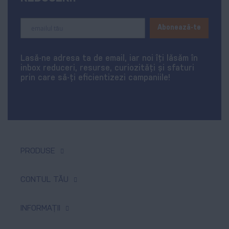
Sign
Abonează-te
Up
for
Our
Lasă-ne adresa ta de email, iar noi îți lăsăm în
Newsletter:
inbox reduceri, resurse, curiozități și sfaturi
prin care să-ți eficientizezi campaniile!
PRODUSE
Tipar digital & offset
CONTUL TĂU
Produse promoționale
Comenzi
INFORMAȚII
Textile personalizate
Produse favorite