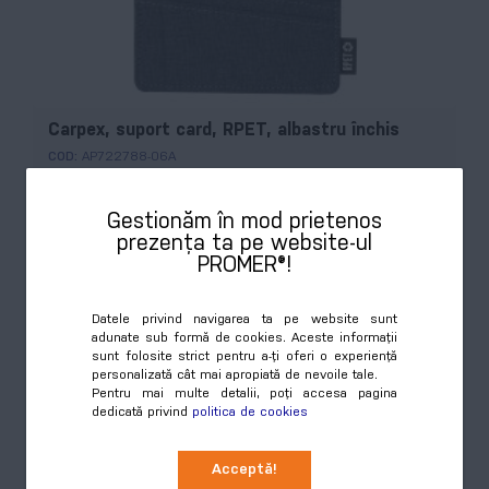
Carpex, suport card, RPET, albastru închis
COD:
AP722788-06A
Suport pentru carduri de credit, din poliester RPET, cu 3
Gestionăm în mod prietenos
sloturi pentru carduri. Cu etichetă distinctivă RPET.
prezența ta pe website-ul
PROMER®!
Culori disponibile:
3
Datele privind navigarea ta pe website sunt
adunate sub formă de cookies. Aceste informații
sunt folosite strict pentru a-ți oferi o experiență
personalizată cât mai apropiată de nevoile tale.
Preț
Pentru mai multe detalii, poți accesa pagina
Cumpără
7,21 RON
dedicată privind
politica de cookies
Acceptă!