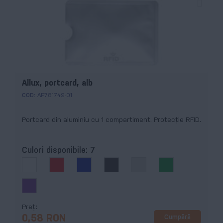
Allux, portcard, alb
COD:
AP781749-01
Portcard din aluminiu cu 1 compartiment. Protecție RFID.
Culori disponibile:
7
Preț
Cumpără
0,58 RON