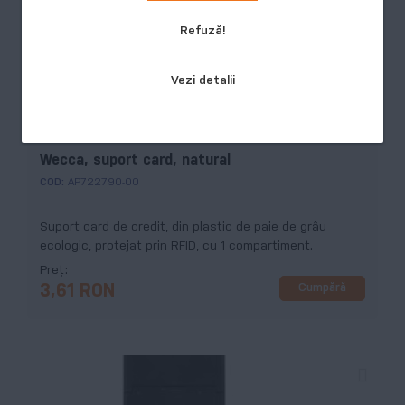
Refuză!
Vezi detalii
Wecca, suport card, natural
COD:
AP722790-00
Suport card de credit, din plastic de paie de grâu
ecologic, protejat prin RFID, cu 1 compartiment.
Preț
Cumpără
3,61 RON