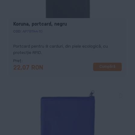
Koruna, portcard, negru
COD:
AP781144-10
Portcard pentru 8 carduri, din piele ecologică, cu
protecție RFID.
Preț
Cumpără
22,07 RON