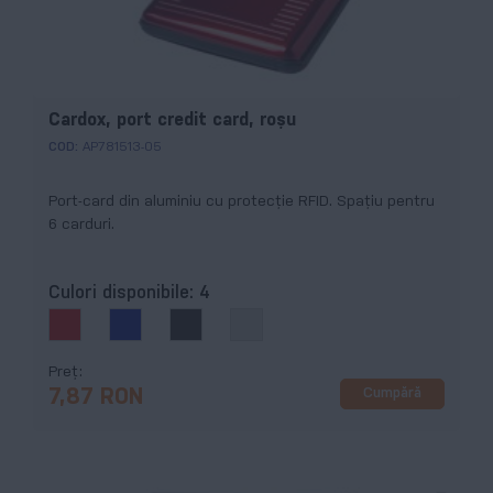
Cardox, port credit card, roșu
COD:
AP781513-05
Port-card din aluminiu cu protecție RFID. Spațiu pentru
6 carduri.
Culori disponibile:
4
Preț
Cumpără
7,87 RON