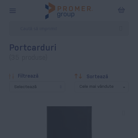
Coșul m
Portcarduri
(35 produse)
Descendentă
Filtrează
Sortează
Selectează