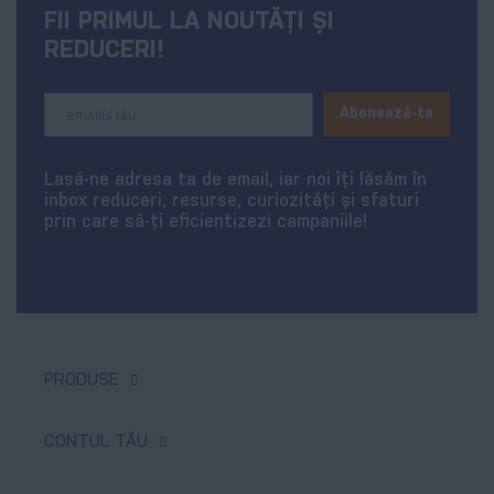
FII PRIMUL LA NOUTĂȚI ȘI
REDUCERI!
Sign
Abonează-te
Up
for
Our
Lasă-ne adresa ta de email, iar noi îți lăsăm în
Newsletter:
inbox reduceri, resurse, curiozități și sfaturi
prin care să-ți eficientizezi campaniile!
PRODUSE
Tipar digital & offset
CONTUL TĂU
Produse promoționale