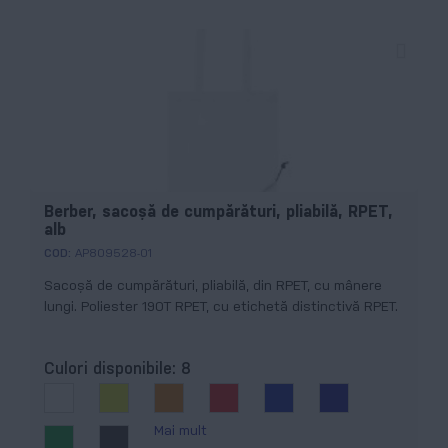
Berber, sacoșă de cumpărături, pliabilă, RPET,
alb
COD:
AP809528-01
Sacoșă de cumpărături, pliabilă, din RPET, cu mânere
lungi. Poliester 190T RPET, cu etichetă distinctivă RPET.
Culori disponibile:
8
Mai mult