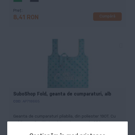
Preț
Cumpără
8,41 RON
SuboShop Fold, geanta de cumparaturi, alb
COD:
AP718665
Geanta de cumparaturi pliabila, din poliester 190T. Cu
sublimare. Cantitate minima de comanda 25 buc.
Stoc epuizat
Preț