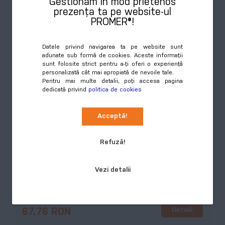
Gestionăm în mod prietenos
Detalii
67,17 RON
prezența ta pe website-ul
PROMER®!
Datele privind navigarea ta pe website sunt
adunate sub formă de cookies. Aceste informații
sunt folosite strict pentru a-ți oferi o experiență
personalizată cât mai apropiată de nevoile tale.
Pentru mai multe detalii, poți accesa pagina
dedicată privind
politica de cookies
Acceptă!
SuboShop Fold RPET, geantă cumpărături, alb
Refuză!
COD:
AP718699
Vezi detalii
Geanta de cumparaturi pliabila, din poliester 190T. Cu
sublimare. Cantitate minima de comanda 25 buc.
Stoc epuizat
Preț
Detalii
67,76 RON