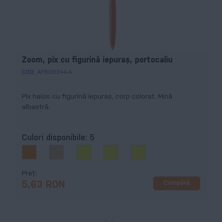
Zoom, pix cu figurină iepuraş, portocaliu
COD:
AP809344-A
Pix haios cu figurină iepuraş, corp colorat. Mină
albastră.
Culori disponibile:
5
Preț
Cumpără
5,63 RON