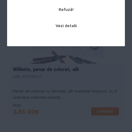
Refuză!
Vezi detalii
Willems, penar de colorat, alb
COD:
AP781810-01
Penar de colorat cu fermoar, din material nețesut, cu 5
creioane colorate cerate.
Preț
Cumpără
3,85 RON