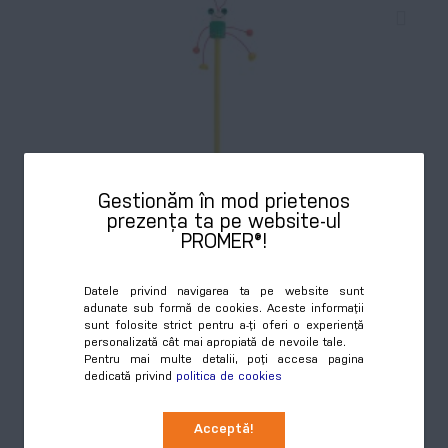
Farm, creion,broască, galben/verde
Gestionăm în mod prietenos
COD:
AP809345-02
prezența ta pe website-ul
PROMER®!
Creion din lemn cu corp colorat, cu figurină animale. Nu
sunt ascuţite.
Datele privind navigarea ta pe website sunt
adunate sub formă de cookies. Aceste informații
sunt folosite strict pentru a-ți oferi o experiență
Culori disponibile:
3
personalizată cât mai apropiată de nevoile tale.
Pentru mai multe detalii, poți accesa pagina
dedicată privind
politica de cookies
Preț
Cumpără
4,27 RON
Acceptă!