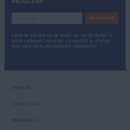
REDUCERI!
Sign
Abonează-te
Up
for
Our
Lasă-ne adresa ta de email, iar noi îți lăsăm în
Newsletter:
inbox reduceri, resurse, curiozități și sfaturi
prin care să-ți eficientizezi campaniile!
PRODUSE
Tipar digital & offset
CONTUL TĂU
Produse promoționale
Comenzi
INFORMAȚII
Textile personalizate
Produse favorite