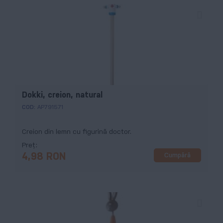
Dokki, creion, natural
COD:
AP791571
Creion din lemn cu figurină doctor.
Preț
Cumpără
4,98 RON