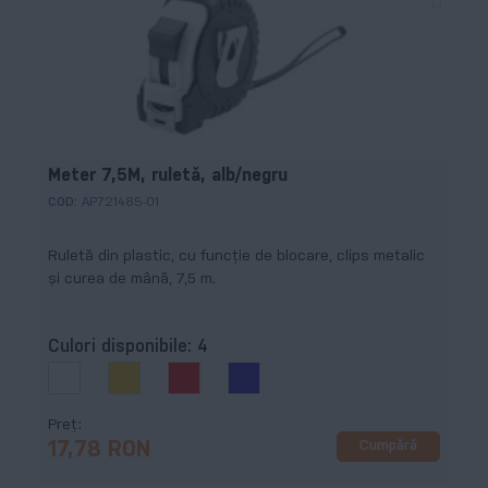
Meter 7,5M, ruletă, alb/negru
COD:
AP721485-01
Ruletă din plastic, cu funcție de blocare, clips metalic
și curea de mână, 7,5 m.
Culori disponibile:
4
Preț
Cumpără
17,78 RON