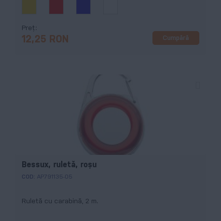
Preț
Cumpără
12,25 RON
Bessux, ruletă, roșu
COD:
AP791135-05
Ruletă cu carabină, 2 m.