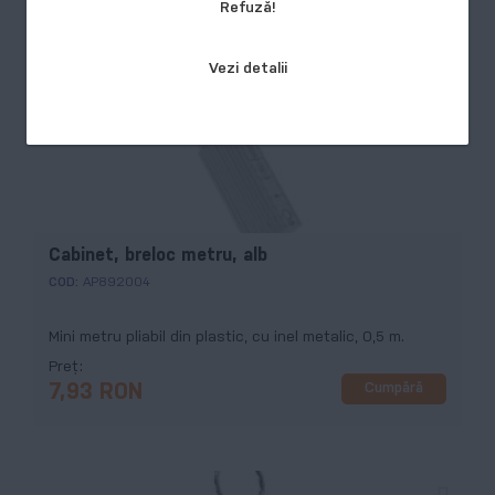
Refuză!
Vezi detalii
Cabinet, breloc metru, alb
COD:
AP892004
Mini metru pliabil din plastic, cu inel metalic, 0,5 m.
Preț
Cumpără
7,93 RON