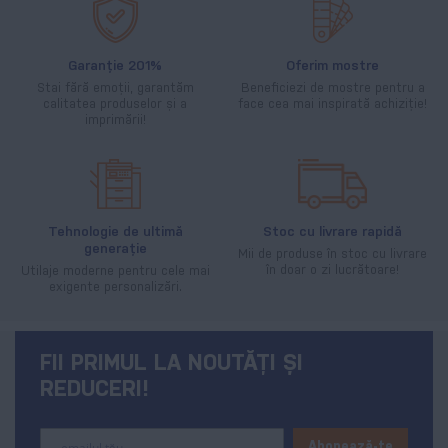
Garanție 201%
Oferim mostre
Stai fără emoții, garantăm
Beneficiezi de mostre pentru a
calitatea produselor și a
face cea mai inspirată achiziție!
imprimării!
Tehnologie de ultimă
Stoc cu livrare rapidă
generație
Mii de produse în stoc cu livrare
în doar o zi lucrătoare!
Utilaje moderne pentru cele mai
exigente personalizări.
FII PRIMUL LA NOUTĂȚI ȘI
REDUCERI!
Sign
Abonează-te