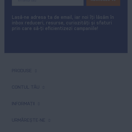
Up
for
Our
Lasă-ne adresa ta de email, iar noi îți lăsăm în
Newsletter:
inbox reduceri, resurse, curiozități și sfaturi
prin care să-ți eficientizezi campaniile!
PRODUSE
Tipar digital & offset
CONTUL TĂU
Produse promoționale
Comenzi
INFORMAȚII
Textile personalizate
Produse favorite
Tipar de mari dimensiuni
Despre noi
URMĂREȘTE-NE
Adresele tale
Sisteme expoziționale
Plată și livrare