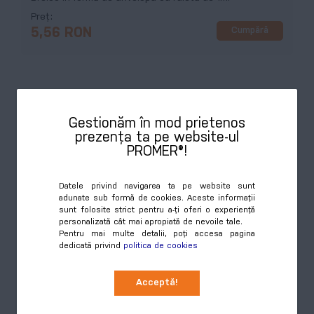
Preț
Cumpără
5,56 RON
Gestionăm în mod prietenos
prezența ta pe website-ul
PROMER®!
Datele privind navigarea ta pe website sunt
adunate sub formă de cookies. Aceste informații
sunt folosite strict pentru a-ți oferi o experiență
Mansard, metru, alb
personalizată cât mai apropiată de nevoile tale.
COD:
AP892003
Pentru mai multe detalii, poți accesa pagina
dedicată privind
politica de cookies
Metru pliabil din plastic, 2 m.
Preț
Acceptă!
Cumpără
13,42 RON