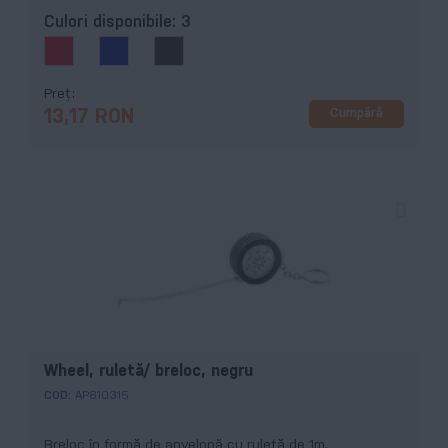
Culori disponibile:
3
Preț
Cumpără
13,17 RON
Wheel, ruletă/ breloc, negru
COD:
AP810315
Breloc în formă de anvelopă cu ruletă de 1m.