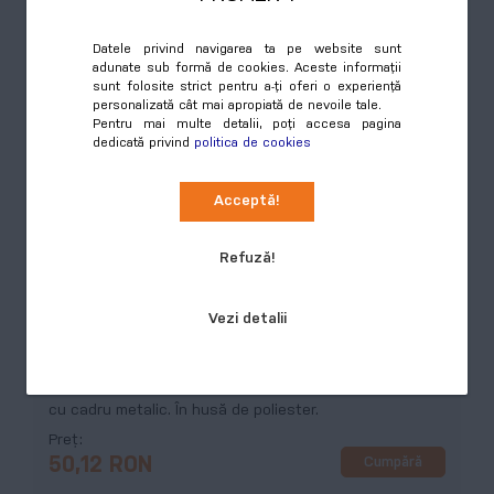
Preț
Cumpără
7,74 RON
Datele privind navigarea ta pe website sunt
adunate sub formă de cookies. Aceste informații
sunt folosite strict pentru a-ți oferi o experiență
personalizată cât mai apropiată de nevoile tale.
Pentru mai multe detalii, poți accesa pagina
dedicată privind
politica de cookies
Acceptă!
Refuză!
Ridella, umbrelă de soare auto, negru
Vezi detalii
COD:
AP808419-10
Umbrelă manuală pliabilă, parasolar auto pentru parbriz
cu cadru metalic. În husă de poliester.
Preț
Cumpără
50,12 RON