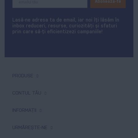
Abonează-te
Up
for
Our
Lasă-ne adresa ta de email, iar noi îți lăsăm în
Newsletter:
inbox reduceri, resurse, curiozități și sfaturi
prin care să-ți eficientizezi campaniile!
PRODUSE
Tipar digital & offset
CONTUL TĂU
Produse promoționale
Comenzi
INFORMAȚII
Textile personalizate
Produse favorite
Tipar de mari dimensiuni
Despre noi
URMĂREȘTE-NE
Adresele tale
Sisteme expoziționale
Plată și livrare