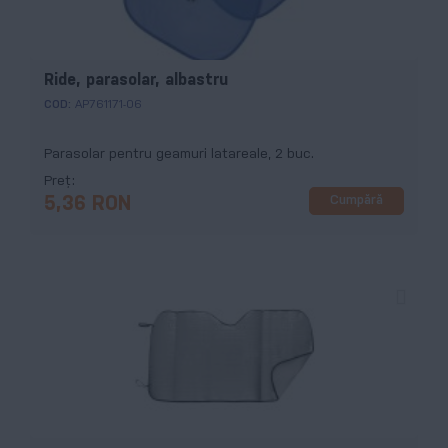
Ride, parasolar, albastru
COD:
AP761171-06
Parasolar pentru geamuri latareale, 2 buc.
Preț
Cumpără
5,36 RON