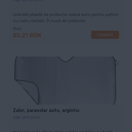
COD:
AP722139-10
Umbrelă pliabilă de protecție solară auto pentru parbriz
cu cadru metalic. În husă din poliester.
Preț
Cumpără
65,21 RON
Zalor, parasolar auto, argintiu
COD:
AP722936